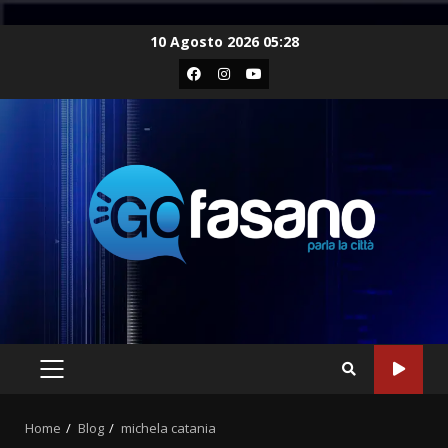
Skip
10 Agosto 2026 05:28
to
Facebook
Instagram
Youtube
content
PRIMARY
MENU
Home
Blog
michela catania