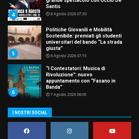
grande spettacolo con Uccio De
Santis
8 Agosto 2026 07:30
4
Politiche Giovanili e Mobilità
Sostenibile: premiati gli studenti
universitari del bando “La strada
giusta”
5
8 Agosto 2026 07:15
“I Contestatori: Musica di
Rivoluzione”: nuovo
appuntamento con “Fasano in
Banda”
6
7 Agosto 2026 06:05
US Fasano, Scianaro: “Profonda
I NOSTRI SOCIAL
amarezza per esclusione dal
campionato di calcio”
7 Agosto 2026 06:00
7