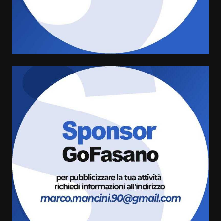
Savelletri in festa, domani sera
grande spettacolo con Uccio De
Santis
8 Agosto 2026 07:30
4
Politiche Giovanili e Mobilità
Sostenibile: premiati gli studenti
universitari del bando “La strada
giusta”
5
8 Agosto 2026 07:15
“I Contestatori: Musica di
Rivoluzione”: nuovo
appuntamento con “Fasano in
Banda”
6
7 Agosto 2026 06:05
US Fasano, Scianaro: “Profonda
amarezza per esclusione dal
campionato di calcio”
7 Agosto 2026 06:00
7