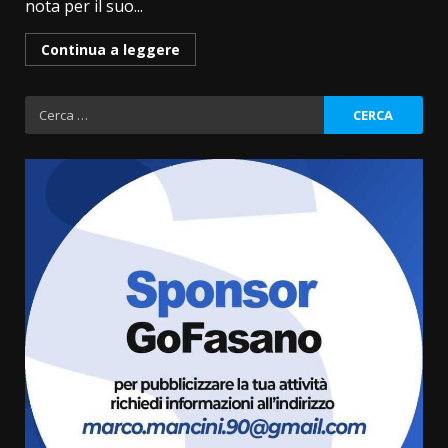
nota per il suo...
Continua a leggere
Ricerca
per:
La Banda Città di Fasano apre
ufficialmente la Festa di
Savelletri
8 Agosto 2026 11:00
3