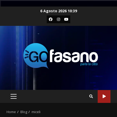
Skip
6 Agosto 2026 10:39
to
Facebook
Instagram
Youtube
content
PRIMARY
MENU
Home
Blog
miceli