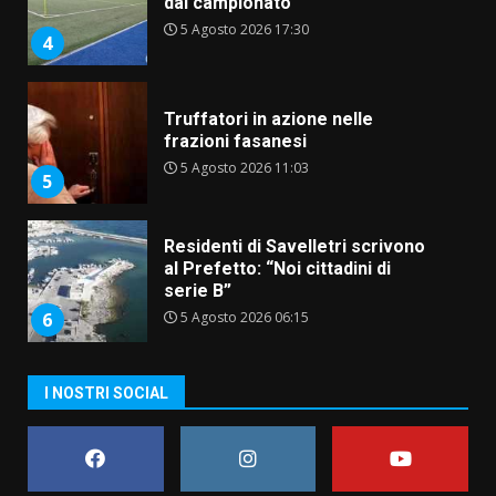
dal campionato
5 Agosto 2026 17:30
4
Truffatori in azione nelle
frazioni fasanesi
5 Agosto 2026 11:03
5
Residenti di Savelletri scrivono
al Prefetto: “Noi cittadini di
serie B”
5 Agosto 2026 06:15
6
A Savelletri torna la Sagra del
I NOSTRI SOCIAL
Pesce Spada: appuntamento a
sabato 8 agosto
5 Agosto 2026 06:10
7