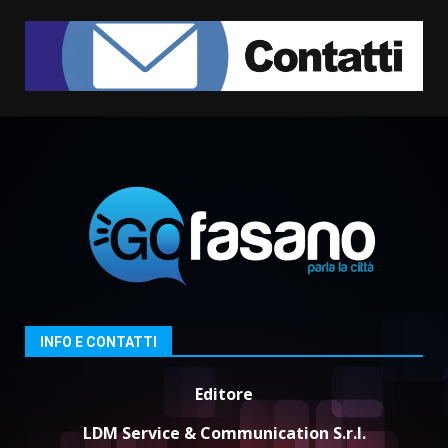
Grazia Neglia, coordinatrice
cittadina di Fratelli d’Italia,
pronta a tornare in Consiglio
comunale
1
6 Agosto 2026 08:00
Cura dei beni comuni e
cittadinanza attiva: online
l’avviso per la gestione
condivisa della Villetta di
2
Laureto
6 Agosto 2026 06:20
La magia del Minareto e la prima
assoluta de “L’Albergo
Belvedere. Il rapimento”
6 Agosto 2026 06:15
3
INFO E CONTATTI
Editore
Serie D, l’Us Fasano è escluso
dal campionato
LDM Service & Communication S.r.l.