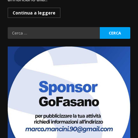
Continua a leggere
Ricerca
per:
La magia del Minareto e la prima
assoluta de “L’Albergo
Belvedere. Il rapimento”
6 Agosto 2026 06:15
3