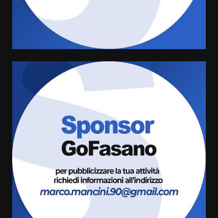
Serie D, l’Us Fasano è escluso
dal campionato
5 Agosto 2026 17:30
4
Truffatori in azione nelle
frazioni fasanesi
5 Agosto 2026 11:03
5
Residenti di Savelletri scrivono
al Prefetto: “Noi cittadini di
serie B”
5 Agosto 2026 06:15
6
A Savelletri torna la Sagra del
Pesce Spada: appuntamento a
sabato 8 agosto
5 Agosto 2026 06:10
7