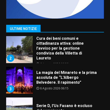
Grazia Neglia, coordinatrice
cittadina di Fratelli d’Italia,
pronta a tornare in Consiglio
comunale
1
ULTIME NOTIZIE
6 Agosto 2026 08:00
Cura dei beni comuni e
cittadinanza attiva: online
l’avviso per la gestione
condivisa della Villetta di
2
Laureto
6 Agosto 2026 06:20
La magia del Minareto e la prima
assoluta de “L’Albergo
Belvedere. Il rapimento”
6 Agosto 2026 06:15
3
Serie D, l’Us Fasano è escluso