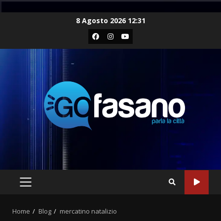
Skip
8 Agosto 2026 12:31
to
Facebook
Instagram
Youtube
content
PRIMARY
MENU
Home
Blog
mercatino natalizio