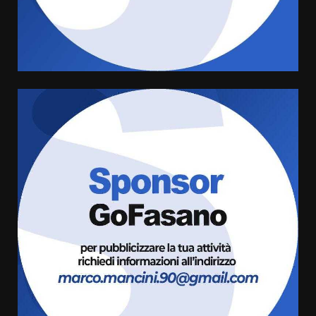
Rivoluzione”: nuovo
appuntamento con “Fasano in
Banda”
4
7 Agosto 2026 06:05
US Fasano, Scianaro: “Profonda
amarezza per esclusione dal
campionato di calcio”
7 Agosto 2026 06:00
5
Fasanese ferito a colpi di arma
da fuoco
6 Agosto 2026 18:13
6
Carta d’identità: continua il piano
di aperture straordinarie del
Comune di Fasano
6 Agosto 2026 14:16
7