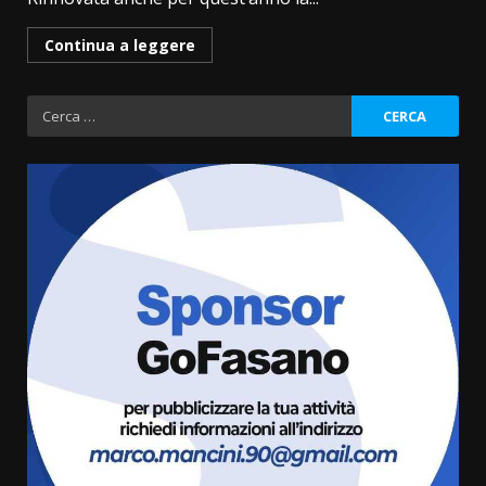
Continua a leggere
Ricerca
per:
Politiche Giovanili e Mobilità
Sostenibile: premiati gli studenti
universitari del bando “La strada
giusta”
3
8 Agosto 2026 07:15
“I Contestatori: Musica di