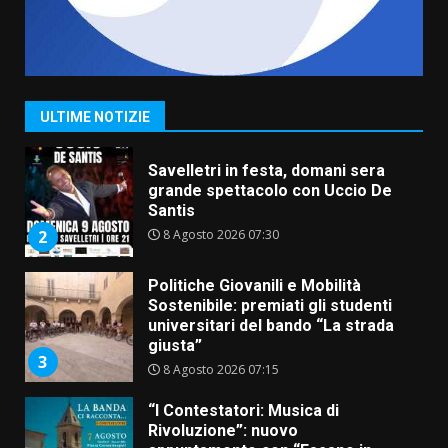
La Banda Città di Fasano apre
ufficialmente la Festa di
Savelletri
8 Agosto 2026 11:00
1
ULTIME NOTIZIE
Savelletri in festa, domani sera
grande spettacolo con Uccio De
Santis
8 Agosto 2026 07:30
2
Politiche Giovanili e Mobilità
Sostenibile: premiati gli studenti
universitari del bando “La strada
giusta”
3
8 Agosto 2026 07:15
“I Contestatori: Musica di
Rivoluzione”: nuovo