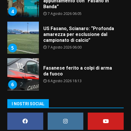
appuntamento con “Fasano in
Banda”
4
7 Agosto 2026 06:05
US Fasano, Scianaro: “Profonda
amarezza per esclusione dal
campionato di calcio”
7 Agosto 2026 06:00
5
Fasanese ferito a colpi di arma
da fuoco
6 Agosto 2026 18:13
6
Carta d’identità: continua il piano
I NOSTRI SOCIAL
di aperture straordinarie del
Comune di Fasano
6 Agosto 2026 14:16
7