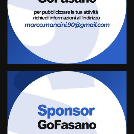
universitari del bando “La strada
giusta”
3
8 Agosto 2026 07:15
“I Contestatori: Musica di
Rivoluzione”: nuovo
appuntamento con “Fasano in
Banda”
4
7 Agosto 2026 06:05
US Fasano, Scianaro: “Profonda
amarezza per esclusione dal
campionato di calcio”
7 Agosto 2026 06:00
5
Fasanese ferito a colpi di arma
da fuoco
6 Agosto 2026 18:13
6