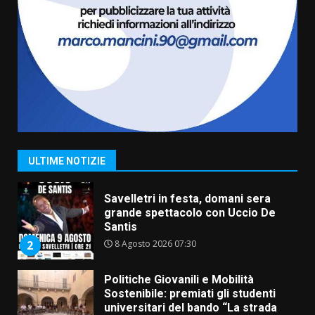
Carta d’identità: continua il piano
di aperture straordinarie del
Comune di Fasano
6 Agosto 2026 14:16
7
La Banda Città di Fasano apre
ufficialmente la Festa di
Savelletri
8 Agosto 2026 11:00
1
ULTIME NOTIZIE
Savelletri in festa, domani sera
grande spettacolo con Uccio De
Santis
8 Agosto 2026 07:30
2
Politiche Giovanili e Mobilità
Sostenibile: premiati gli studenti
universitari del bando “La strada