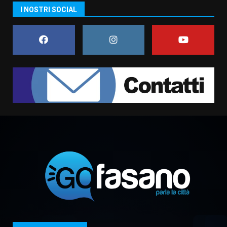
Carta d’identità: continua il piano
I NOSTRI SOCIAL
di aperture straordinarie del
Comune di Fasano
6 Agosto 2026 14:16
7
La Banda Città di Fasano apre
ufficialmente la Festa di
Savelletri
8 Agosto 2026 11:00
1
Savelletri in festa, domani sera
grande spettacolo con Uccio De
Santis
8 Agosto 2026 07:30
2
Politiche Giovanili e Mobilità
Sostenibile: premiati gli studenti
universitari del bando “La strada
giusta”