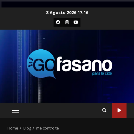
Skip
8 Agosto 2026 17:16
to
Facebook
Instagram
Youtube
content
PRIMARY
MENU
Home
Blog
me contro te