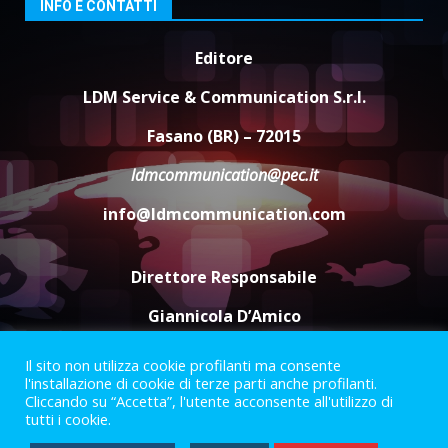
3
INFO E CONTATTI
8 Agosto 2026 07:15
“I Contestatori: Musica di
Editore
Rivoluzione”: nuovo
appuntamento con “Fasano in
LDM Service & Communication S.r.l.
Banda”
4
Fasano (BR) – 72015
7 Agosto 2026 06:05
ldmcommunication@pec.it
US Fasano, Scianaro: “Profonda
amarezza per esclusione dal
info@ldmcommunication.com
campionato di calcio”
7 Agosto 2026 06:00
5
Direttore Responsabile
Giannicola D’Amico
Il sito non utilizza cookie profilanti ma consente
Termini e Condizioni
Privacy Policy
l'installazione di cookie di terze parti anche profilanti.
Informazioni Legali
Cliccando su “Accetta”, l'utente acconsente all'utilizzo di
tutti i cookie.
Facebook
Instagram
Youtube