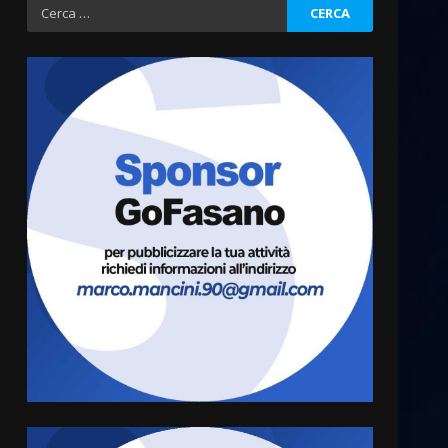
Ricerca
per:
Fasanese ferito a colpi di
arma da fuoco
6 Agosto 2026 18:13
3
Carta d’identità: continua il
piano di aperture
straordinarie del Comune di
Fasano
4
6 Agosto 2026 14:16
Grazia Neglia, coordinatrice
cittadina di Fratelli d’Italia,
pronta a tornare in Consiglio
comunale
5
6 Agosto 2026 08:00