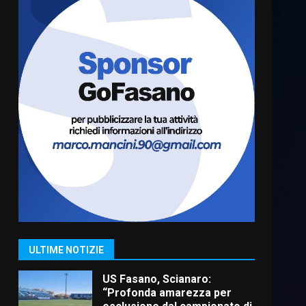
Cura dei beni comuni e
cittadinanza attiva: online
l’avviso per la gestione
condivisa della Villetta di
6
Laureto
6 Agosto 2026 06:20
La magia del Minareto e la
prima assoluta de “L’Albergo
Belvedere. Il rapimento”
6 Agosto 2026 06:15
7
“I Contestatori: Musica di
Rivoluzione”: nuovo
appuntamento con “Fasano in
Banda”
1
ULTIME NOTIZIE
7 Agosto 2026 06:05
US Fasano, Scianaro:
“Profonda amarezza per