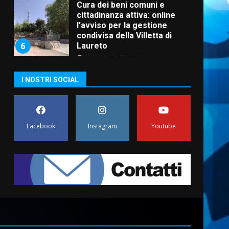
Cura dei beni comuni e
cittadinanza attiva: online
l’avviso per la gestione
condivisa della Villetta di
6
Laureto
6 Agosto 2026 06:20
La magia del Minareto e la
I NOSTRI SOCIAL
prima assoluta de “L’Albergo
Belvedere. Il rapimento”
6 Agosto 2026 06:15
7
Facebook
Instagram
Youtube
“I Contestatori: Musica di
Rivoluzione”: nuovo
appuntamento con “Fasano in
Banda”
1
7 Agosto 2026 06:05
US Fasano, Scianaro:
“Profonda amarezza per
esclusione dal campionato di
calcio”