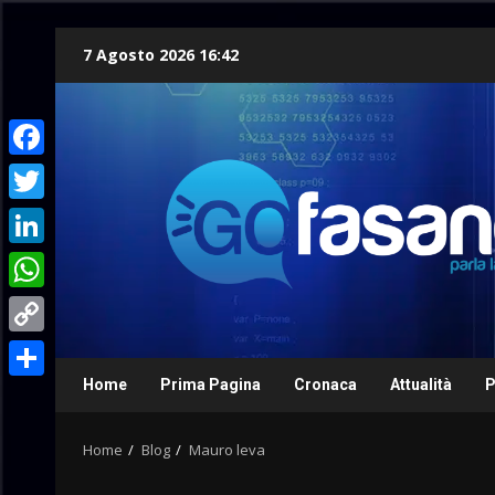
Skip
7 Agosto 2026 16:42
to
content
Facebook
Twitter
LinkedIn
WhatsApp
Copy
Link
Home
Prima Pagina
Cronaca
Attualità
P
Condividi
Home
Blog
Mauro leva