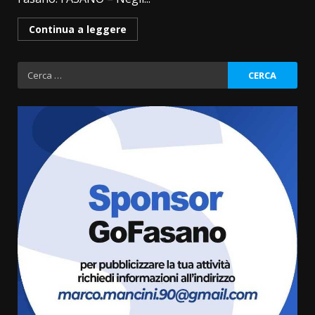
Continua a leggere
Ricerca
per:
La Banda Città di Fasano apre
ufficialmente la Festa di
Savelletri
8 Agosto 2026 11:00
3
Savelletri in festa, domani sera