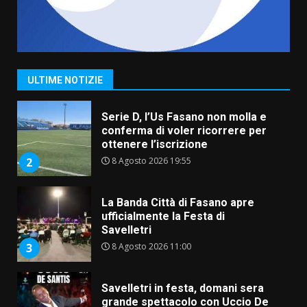
Grande successo per la “Sagra
del Pesce Spada” a Savelletri
9 Agosto 2026 07:32
1
ULTIME NOTIZIE
Serie D, l’Us Fasano non molla e
conferma di voler ricorrere per
ottenere l’iscrizione
8 Agosto 2026 19:55
2
La Banda Città di Fasano apre
ufficialmente la Festa di
Savelletri
8 Agosto 2026 11:00
3
Savelletri in festa, domani sera
grande spettacolo con Uccio De