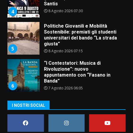
Santis
8 Agosto 2026 07:30
4
Politiche Giovanili e Mobilità
Sostenibile: premiati gli studenti
universitari del bando “La strada
giusta”
5
8 Agosto 2026 07:15
“I Contestatori: Musica di
Rivoluzione”: nuovo
appuntamento con “Fasano in
Banda”
6
7 Agosto 2026 06:05
US Fasano, Scianaro: “Profonda
I NOSTRI SOCIAL
amarezza per esclusione dal
campionato di calcio”
7 Agosto 2026 06:00
7