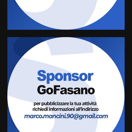
grande spettacolo con Uccio De
Santis
8 Agosto 2026 07:30
4
Politiche Giovanili e Mobilità
Sostenibile: premiati gli studenti
universitari del bando “La strada
giusta”
5
8 Agosto 2026 07:15
“I Contestatori: Musica di
Rivoluzione”: nuovo
appuntamento con “Fasano in
Banda”
6
7 Agosto 2026 06:05
US Fasano, Scianaro: “Profonda
amarezza per esclusione dal
campionato di calcio”
7 Agosto 2026 06:00
7