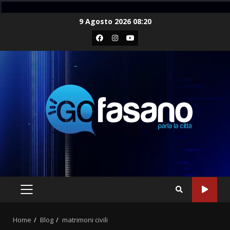
Skip
9 Agosto 2026 08:20
to
Facebook
Instagram
Youtube
content
PRIMARY
MENU
Home
Blog
matrimoni civili