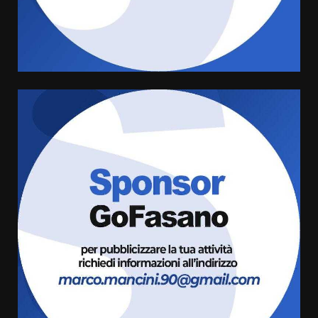
Rivoluzione”: nuovo
appuntamento con “Fasano in
Banda”
4
7 Agosto 2026 06:05
US Fasano, Scianaro: “Profonda
amarezza per esclusione dal
campionato di calcio”
7 Agosto 2026 06:00
5
Fasanese ferito a colpi di arma
da fuoco
6 Agosto 2026 18:13
6
Carta d’identità: continua il piano
di aperture straordinarie del
Comune di Fasano
6 Agosto 2026 14:16
7