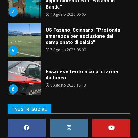
appuntamento con “Fasano in
Banda”
4
7 Agosto 2026 06:05
US Fasano, Scianaro: “Profonda
amarezza per esclusione dal
campionato di calcio”
7 Agosto 2026 06:00
5
Fasanese ferito a colpi di arma
da fuoco
6 Agosto 2026 18:13
6
Carta d’identità: continua il piano
I NOSTRI SOCIAL
di aperture straordinarie del
Comune di Fasano
6 Agosto 2026 14:16
7