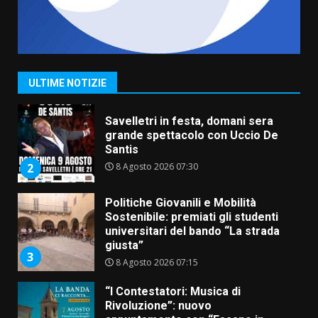
La Banda Città di Fasano apre
ufficialmente la Festa di
Savelletri
8 Agosto 2026 11:00
1
ULTIME NOTIZIE
Savelletri in festa, domani sera
grande spettacolo con Uccio De
Santis
8 Agosto 2026 07:30
2
Politiche Giovanili e Mobilità
Sostenibile: premiati gli studenti
universitari del bando “La strada
giusta”
3
8 Agosto 2026 07:15
“I Contestatori: Musica di
Rivoluzione”: nuovo