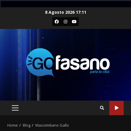
Skip
8 Agosto 2026 17:11
to
Facebook
Instagram
Youtube
content
PRIMARY
MENU
Home
Blog
Massimiliano Gallo