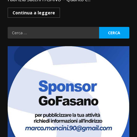
Continua a leggere
Ricerca
per:
Politiche Giovanili e Mobilità
Sostenibile: premiati gli studenti
universitari del bando “La strada
giusta”
3
8 Agosto 2026 07:15
“I Contestatori: Musica di