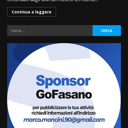
Continua a leggere
Ricerca
per:
Fasanese ferito a colpi di arma
da fuoco
6 Agosto 2026 18:13
3
Carta d’identità: continua il piano