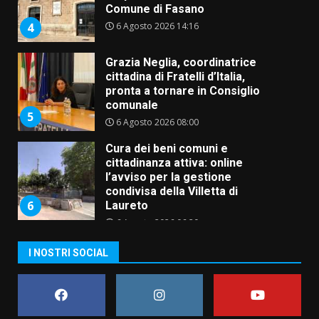
Comune di Fasano
6 Agosto 2026 14:16
4
Grazia Neglia, coordinatrice
cittadina di Fratelli d’Italia,
pronta a tornare in Consiglio
comunale
5
6 Agosto 2026 08:00
Cura dei beni comuni e
cittadinanza attiva: online
l’avviso per la gestione
condivisa della Villetta di
6
Laureto
6 Agosto 2026 06:20
La magia del Minareto e la prima
I NOSTRI SOCIAL
assoluta de “L’Albergo
Belvedere. Il rapimento”
6 Agosto 2026 06:15
7