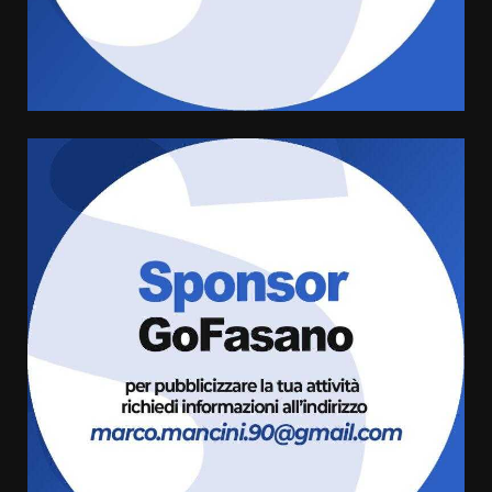
di aperture straordinarie del
Comune di Fasano
6 Agosto 2026 14:16
4
Grazia Neglia, coordinatrice
cittadina di Fratelli d’Italia,
pronta a tornare in Consiglio
comunale
5
6 Agosto 2026 08:00
Cura dei beni comuni e
cittadinanza attiva: online
l’avviso per la gestione
condivisa della Villetta di
6
Laureto
6 Agosto 2026 06:20
La magia del Minareto e la prima
assoluta de “L’Albergo
Belvedere. Il rapimento”
6 Agosto 2026 06:15
7