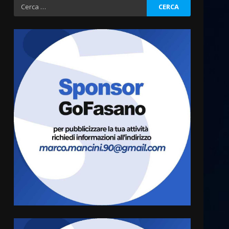
Ricerca
per:
La Banda Città di Fasano apre
ufficialmente la Festa di
Savelletri
8 Agosto 2026 11:00
3
Savelletri in festa, domani
sera grande spettacolo con
Uccio De Santis
8 Agosto 2026 07:30
4
Politiche Giovanili e Mobilità
Sostenibile: premiati gli
studenti universitari del
bando “La strada giusta”
5
8 Agosto 2026 07:15