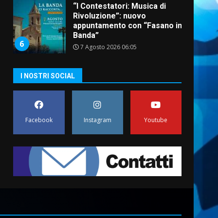
“I Contestatori: Musica di
Rivoluzione”: nuovo
appuntamento con “Fasano in
Banda”
6
7 Agosto 2026 06:05
US Fasano, Scianaro:
I NOSTRI SOCIAL
“Profonda amarezza per
esclusione dal campionato di
calcio”
7
7 Agosto 2026 06:00
Facebook
Instagram
Youtube
Grande successo per la
“Sagra del Pesce Spada” a
Savelletri
9 Agosto 2026 07:32
1
Serie D, l’Us Fasano non
molla e conferma di voler
ricorrere per ottenere
l’iscrizione