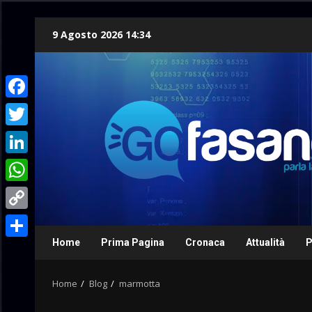
Skip
9 Agosto 2026 14:34
to
content
Facebook
Twitter
LinkedIn
WhatsApp
Copy
Link
Home
Prima Pagina
Cronaca
Attualità
P
Condividi
Home
Blog
marmotta