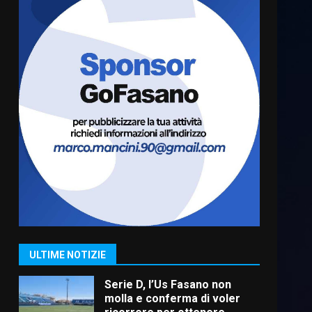
“I Contestatori: Musica di
Rivoluzione”: nuovo
appuntamento con “Fasano in
Banda”
6
7 Agosto 2026 06:05
US Fasano, Scianaro:
“Profonda amarezza per
esclusione dal campionato di
calcio”
7
7 Agosto 2026 06:00
Grande successo per la
“Sagra del Pesce Spada” a
Savelletri
9 Agosto 2026 07:32
1
ULTIME NOTIZIE
Serie D, l’Us Fasano non
molla e conferma di voler