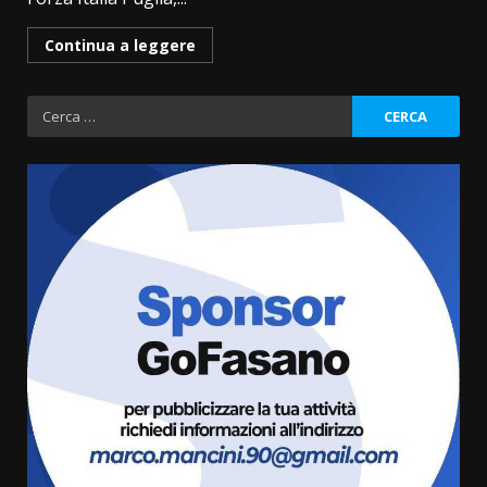
Continua a leggere
Ricerca
per:
Fasanese ferito a colpi di arma
da fuoco
6 Agosto 2026 18:13
3
Carta d’identità: continua il piano