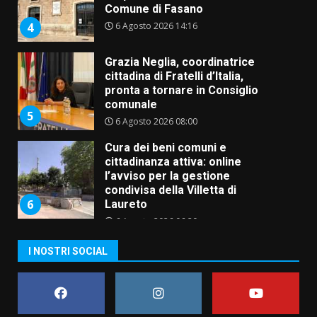
Comune di Fasano
6 Agosto 2026 14:16
4
Grazia Neglia, coordinatrice
cittadina di Fratelli d’Italia,
pronta a tornare in Consiglio
comunale
5
6 Agosto 2026 08:00
Cura dei beni comuni e
cittadinanza attiva: online
l’avviso per la gestione
condivisa della Villetta di
6
Laureto
6 Agosto 2026 06:20
La magia del Minareto e la prima
I NOSTRI SOCIAL
assoluta de “L’Albergo
Belvedere. Il rapimento”
6 Agosto 2026 06:15
7