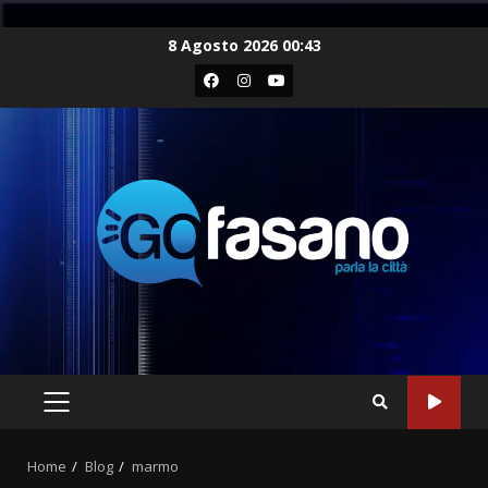
Skip
8 Agosto 2026 00:43
to
Facebook
Instagram
Youtube
content
PRIMARY
MENU
Home
Blog
marmo