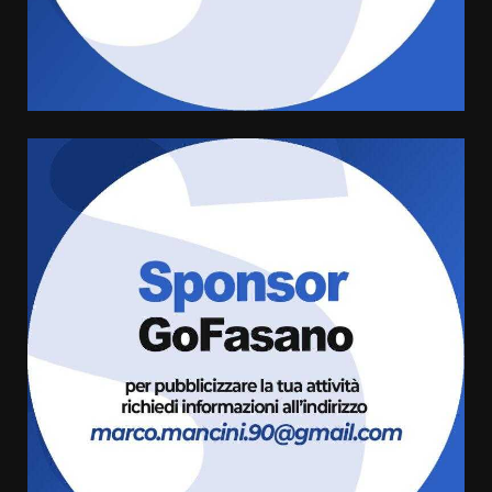
di aperture straordinarie del
Comune di Fasano
6 Agosto 2026 14:16
4
Grazia Neglia, coordinatrice
cittadina di Fratelli d’Italia,
pronta a tornare in Consiglio
comunale
5
6 Agosto 2026 08:00
Cura dei beni comuni e
cittadinanza attiva: online
l’avviso per la gestione
condivisa della Villetta di
6
Laureto
6 Agosto 2026 06:20
La magia del Minareto e la prima
assoluta de “L’Albergo
Belvedere. Il rapimento”
6 Agosto 2026 06:15
7