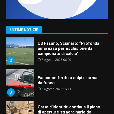
“I Contestatori: Musica di
Rivoluzione”: nuovo
appuntamento con “Fasano in
Banda”
1
ULTIME NOTIZIE
7 Agosto 2026 06:05
US Fasano, Scianaro: “Profonda
amarezza per esclusione dal
campionato di calcio”
7 Agosto 2026 06:00
2
Fasanese ferito a colpi di arma
da fuoco
6 Agosto 2026 18:13
3
Carta d’identità: continua il piano
di aperture straordinarie del