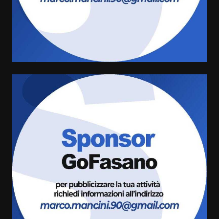
Carta d’identità: continua il piano
di aperture straordinarie del
Comune di Fasano
6 Agosto 2026 14:16
4
Grazia Neglia, coordinatrice
cittadina di Fratelli d’Italia,
pronta a tornare in Consiglio
comunale
5
6 Agosto 2026 08:00
Cura dei beni comuni e
cittadinanza attiva: online
l’avviso per la gestione
condivisa della Villetta di
6
Laureto
6 Agosto 2026 06:20
La magia del Minareto e la prima
assoluta de “L’Albergo
Belvedere. Il rapimento”