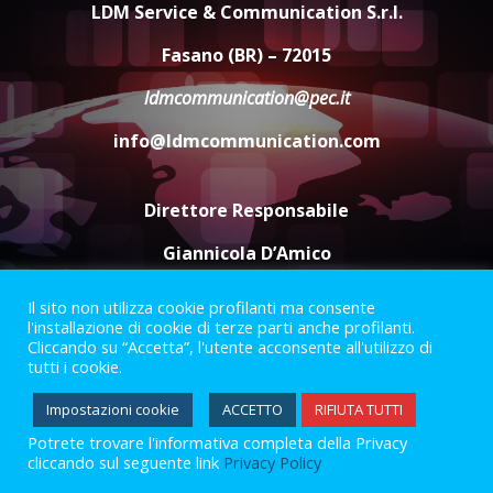
LDM Service & Communication S.r.l.
Comune di Fasano
6 Agosto 2026 14:16
4
Fasano (BR) – 72015
ldmcommunication@pec.it
Grazia Neglia, coordinatrice
cittadina di Fratelli d’Italia,
info@ldmcommunication.com
pronta a tornare in Consiglio
comunale
5
6 Agosto 2026 08:00
Direttore Responsabile
Giannicola D’Amico
Il sito non utilizza cookie profilanti ma consente
Termini e Condizioni
Privacy Policy
l'installazione di cookie di terze parti anche profilanti.
Informazioni Legali
Cliccando su “Accetta”, l'utente acconsente all'utilizzo di
tutti i cookie.
Facebook
Instagram
Youtube
Impostazioni cookie
ACCETTO
RIFIUTA TUTTI
Potrete trovare l'informativa completa della Privacy
2023 © Gofasano
|
Powered by
Creativestudio
&
LGC
.
cliccando sul seguente link
Privacy Policy