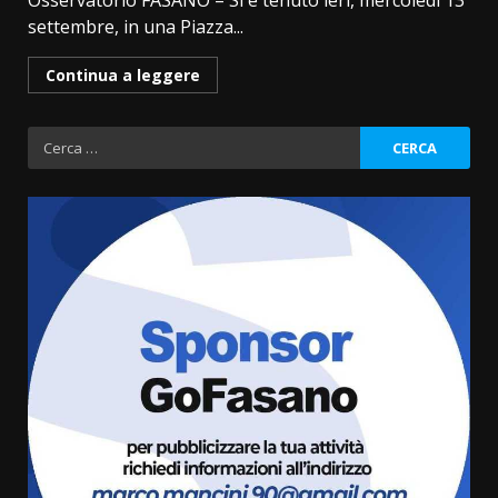
Osservatorio FASANO – Si è tenuto ieri, mercoledì 13
settembre, in una Piazza...
Continua a leggere
Ricerca
per:
Fasanese ferito a colpi di arma
da fuoco
6 Agosto 2026 18:13
3