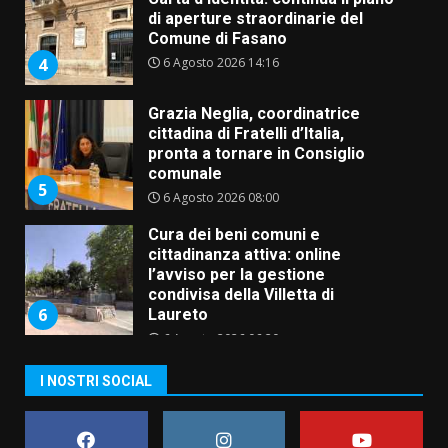
di aperture straordinarie del
Comune di Fasano
6 Agosto 2026 14:16
4
Grazia Neglia, coordinatrice
cittadina di Fratelli d’Italia,
pronta a tornare in Consiglio
comunale
5
6 Agosto 2026 08:00
Cura dei beni comuni e
cittadinanza attiva: online
l’avviso per la gestione
condivisa della Villetta di
6
Laureto
6 Agosto 2026 06:20
La magia del Minareto e la prima
I NOSTRI SOCIAL
assoluta de “L’Albergo
Belvedere. Il rapimento”
6 Agosto 2026 06:15
7