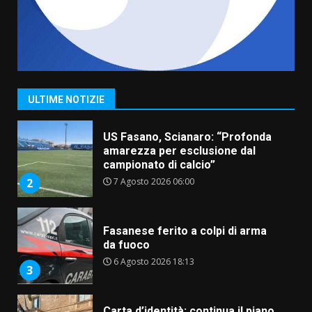
6 Agosto 2026 06:15
7
“I Contestatori: Musica di
Rivoluzione”: nuovo
appuntamento con “Fasano in
Banda”
1
ULTIME NOTIZIE
7 Agosto 2026 06:05
US Fasano, Scianaro: “Profonda
amarezza per esclusione dal
campionato di calcio”
7 Agosto 2026 06:00
2
Fasanese ferito a colpi di arma
da fuoco
6 Agosto 2026 18:13
3
Carta d’identità: continua il piano