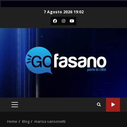
Skip
7 Agosto 2026 19:02
to
Facebook
Instagram
Youtube
content
PRIMARY
MENU
Home
Blog
marisa sansonetti