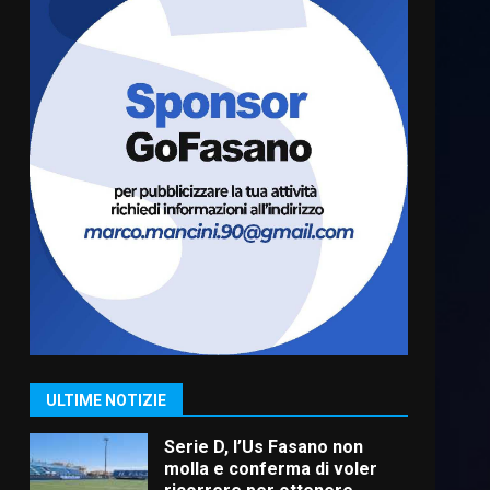
“I Contestatori: Musica di
Rivoluzione”: nuovo
appuntamento con “Fasano in
Banda”
6
7 Agosto 2026 06:05
US Fasano, Scianaro:
“Profonda amarezza per
esclusione dal campionato di
calcio”
7
7 Agosto 2026 06:00
Grande successo per la
“Sagra del Pesce Spada” a
Savelletri
9 Agosto 2026 07:32
1
ULTIME NOTIZIE
Serie D, l’Us Fasano non
molla e conferma di voler