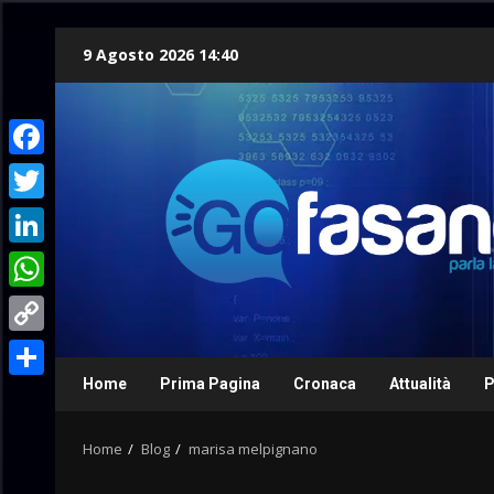
Skip
9 Agosto 2026 14:40
to
content
Facebook
Twitter
LinkedIn
WhatsApp
Copy
Link
Home
Prima Pagina
Cronaca
Attualità
P
Condividi
Home
Blog
marisa melpignano