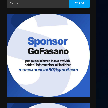
Ricerca
per:
La Banda Città di Fasano apre
ufficialmente la Festa di
Savelletri
8 Agosto 2026 11:00
3
Savelletri in festa, domani
sera grande spettacolo con
Uccio De Santis
8 Agosto 2026 07:30
4
Politiche Giovanili e Mobilità
Sostenibile: premiati gli
studenti universitari del
bando “La strada giusta”
5
8 Agosto 2026 07:15