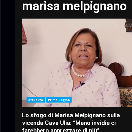
marisa melpignano
Attualità
Prima Pagina
Lo sfogo di Marisa Melpignano sulla
vicenda Cava Ulia: “Meno invidie ci
farebbero apprezzare di più”