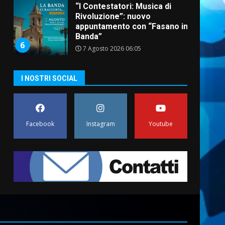
“I Contestatori: Musica di
Rivoluzione”: nuovo
appuntamento con “Fasano in
Banda”
6
7 Agosto 2026 06:05
US Fasano, Scianaro:
I NOSTRI SOCIAL
“Profonda amarezza per
esclusione dal campionato di
calcio”
7
7 Agosto 2026 06:00
Facebook
Instagram
Youtube
Grande successo per la
“Sagra del Pesce Spada” a
Savelletri
9 Agosto 2026 07:32
1
Serie D, l’Us Fasano non
molla e conferma di voler
ricorrere per ottenere
l’iscrizione