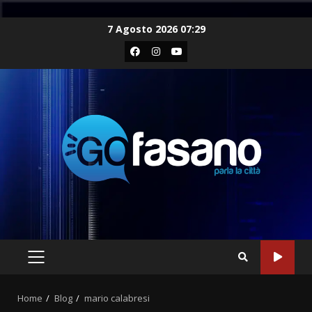
Skip
7 Agosto 2026 07:29
to
Facebook
Instagram
Youtube
content
PRIMARY
MENU
Home
Blog
mario calabresi