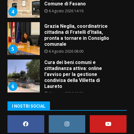
Comune di Fasano
6 Agosto 2026 14:16
4
Grazia Neglia, coordinatrice
cittadina di Fratelli d’Italia,
pronta a tornare in Consiglio
comunale
5
6 Agosto 2026 08:00
Cura dei beni comuni e
cittadinanza attiva: online
l’avviso per la gestione
condivisa della Villetta di
6
Laureto
6 Agosto 2026 06:20
La magia del Minareto e la prima
I NOSTRI SOCIAL
assoluta de “L’Albergo
Belvedere. Il rapimento”
6 Agosto 2026 06:15
7