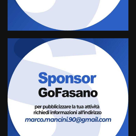
di aperture straordinarie del
Comune di Fasano
6 Agosto 2026 14:16
4
Grazia Neglia, coordinatrice
cittadina di Fratelli d’Italia,
pronta a tornare in Consiglio
comunale
5
6 Agosto 2026 08:00
Cura dei beni comuni e
cittadinanza attiva: online
l’avviso per la gestione
condivisa della Villetta di
6
Laureto
6 Agosto 2026 06:20
La magia del Minareto e la prima
assoluta de “L’Albergo
Belvedere. Il rapimento”
6 Agosto 2026 06:15
7