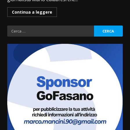
Continua a leggere
Ricerca
per:
Fasanese ferito a colpi di arma
da fuoco
6 Agosto 2026 18:13
3
Carta d’identità: continua il piano