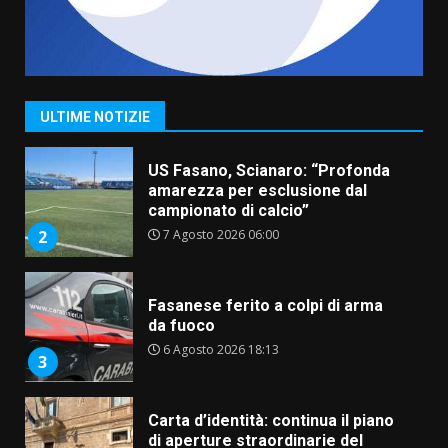
“I Contestatori: Musica di
Rivoluzione”: nuovo
appuntamento con “Fasano in
Banda”
1
ULTIME NOTIZIE
7 Agosto 2026 06:05
US Fasano, Scianaro: “Profonda
amarezza per esclusione dal
campionato di calcio”
7 Agosto 2026 06:00
2
Fasanese ferito a colpi di arma
da fuoco
6 Agosto 2026 18:13
3
Carta d’identità: continua il piano
di aperture straordinarie del