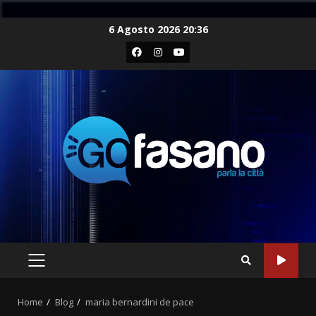
Skip
6 Agosto 2026 20:36
to
Facebook
Instagram
Youtube
content
PRIMARY
MENU
Home
Blog
maria bernardini de pace