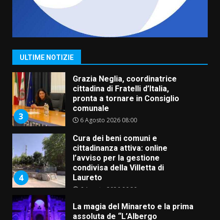
Carta d’identità: continua il piano
di aperture straordinarie del
Comune di Fasano
6 Agosto 2026 14:16
2
ULTIME NOTIZIE
Grazia Neglia, coordinatrice
cittadina di Fratelli d’Italia,
pronta a tornare in Consiglio
comunale
3
6 Agosto 2026 08:00
Cura dei beni comuni e
cittadinanza attiva: online
l’avviso per la gestione
condivisa della Villetta di
4
Laureto
6 Agosto 2026 06:20
La magia del Minareto e la prima
assoluta de “L’Albergo