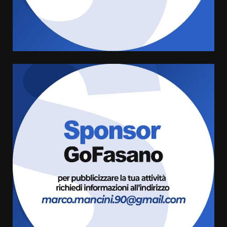
assoluta de “L’Albergo
Belvedere. Il rapimento”
6 Agosto 2026 06:15
5
Serie D, l’Us Fasano è escluso
dal campionato
5 Agosto 2026 17:30
6
Truffatori in azione nelle
frazioni fasanesi
5 Agosto 2026 11:03
7
Fasanese ferito a colpi di arma
da fuoco
6 Agosto 2026 18:13
1