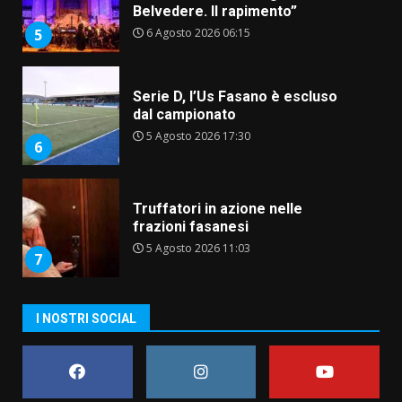
Belvedere. Il rapimento”
6 Agosto 2026 06:15
5
Serie D, l’Us Fasano è escluso
dal campionato
5 Agosto 2026 17:30
6
Truffatori in azione nelle
frazioni fasanesi
5 Agosto 2026 11:03
7
I NOSTRI SOCIAL
Fasanese ferito a colpi di arma
da fuoco
6 Agosto 2026 18:13
1