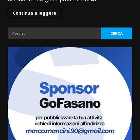
Continua a leggere
Ricerca
per:
Grazia Neglia, coordinatrice
cittadina di Fratelli d’Italia,
pronta a tornare in Consiglio
comunale
3
6 Agosto 2026 08:00
Cura dei beni comuni e
cittadinanza attiva: online
l’avviso per la gestione
condivisa della Villetta di
4
Laureto
6 Agosto 2026 06:20
La magia del Minareto e la prima