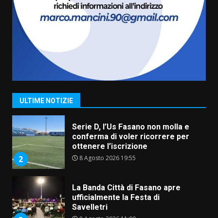
US Fasano, Scianaro: “Profonda
amarezza per esclusione dal
campionato di calcio”
7 Agosto 2026 06:00
7
Grande successo per la “Sagra
del Pesce Spada” a Savelletri
9 Agosto 2026 07:32
1
ULTIME NOTIZIE
Serie D, l’Us Fasano non molla e
conferma di voler ricorrere per
ottenere l’iscrizione
8 Agosto 2026 19:55
2
La Banda Città di Fasano apre
ufficialmente la Festa di
Savelletri