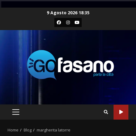
Skip
9 Agosto 2026 18:35
to
Facebook
Instagram
Youtube
content
PRIMARY
MENU
Home
Blog
margherita latorre