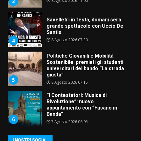
8 Agosto 2026 11:00
3
Savelletri in festa, domani sera
grande spettacolo con Uccio De
Santis
8 Agosto 2026 07:30
4
Politiche Giovanili e Mobilità
Sostenibile: premiati gli studenti
universitari del bando “La strada
giusta”
5
8 Agosto 2026 07:15
“I Contestatori: Musica di
Rivoluzione”: nuovo
appuntamento con “Fasano in
Banda”
6
7 Agosto 2026 06:05
US Fasano, Scianaro: “Profonda
I NOSTRI SOCIAL