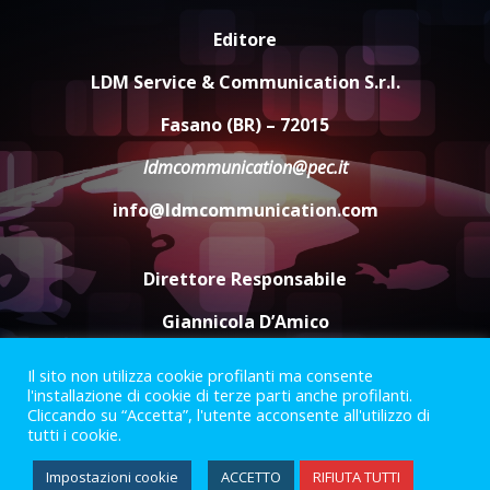
Editore
Savelletri in festa, domani sera
grande spettacolo con Uccio De
LDM Service & Communication S.r.l.
Santis
8 Agosto 2026 07:30
4
Fasano (BR) – 72015
ldmcommunication@pec.it
Politiche Giovanili e Mobilità
Sostenibile: premiati gli studenti
info@ldmcommunication.com
universitari del bando “La strada
giusta”
5
8 Agosto 2026 07:15
Direttore Responsabile
Giannicola D’Amico
Il sito non utilizza cookie profilanti ma consente
Termini e Condizioni
Privacy Policy
l'installazione di cookie di terze parti anche profilanti.
Informazioni Legali
Cliccando su “Accetta”, l'utente acconsente all'utilizzo di
tutti i cookie.
Facebook
Instagram
Youtube
Impostazioni cookie
ACCETTO
RIFIUTA TUTTI