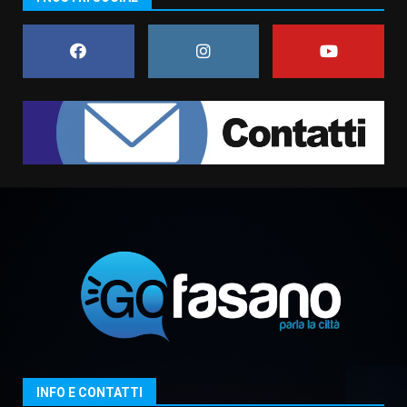
amarezza per esclusione dal
campionato di calcio”
7 Agosto 2026 06:00
7
Grande successo per la “Sagra
del Pesce Spada” a Savelletri
9 Agosto 2026 07:32
1
Serie D, l’Us Fasano non molla e
conferma di voler ricorrere per
ottenere l’iscrizione
8 Agosto 2026 19:55
2
La Banda Città di Fasano apre
ufficialmente la Festa di
Savelletri
8 Agosto 2026 11:00
3
INFO E CONTATTI