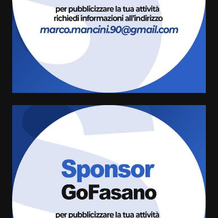
8 Agosto 2026 11:00
3
Savelletri in festa, domani sera
grande spettacolo con Uccio De
Santis
8 Agosto 2026 07:30
4
Politiche Giovanili e Mobilità
Sostenibile: premiati gli studenti
universitari del bando “La strada
giusta”
5
8 Agosto 2026 07:15
“I Contestatori: Musica di
Rivoluzione”: nuovo
appuntamento con “Fasano in
Banda”
6
7 Agosto 2026 06:05