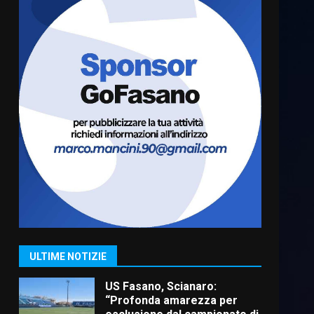
Cura dei beni comuni e
cittadinanza attiva: online
l’avviso per la gestione
condivisa della Villetta di
6
Laureto
6 Agosto 2026 06:20
La magia del Minareto e la
prima assoluta de “L’Albergo
Belvedere. Il rapimento”
6 Agosto 2026 06:15
7
“I Contestatori: Musica di
Rivoluzione”: nuovo
appuntamento con “Fasano in
Banda”
1
ULTIME NOTIZIE
7 Agosto 2026 06:05
US Fasano, Scianaro:
“Profonda amarezza per