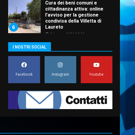
Cura dei beni comuni e
cittadinanza attiva: online
l’avviso per la gestione
condivisa della Villetta di
6
Laureto
6 Agosto 2026 06:20
La magia del Minareto e la
I NOSTRI SOCIAL
prima assoluta de “L’Albergo
Belvedere. Il rapimento”
6 Agosto 2026 06:15
7
Facebook
Instagram
Youtube
“I Contestatori: Musica di
Rivoluzione”: nuovo
appuntamento con “Fasano in
Banda”
1
7 Agosto 2026 06:05
US Fasano, Scianaro:
“Profonda amarezza per
esclusione dal campionato di
calcio”