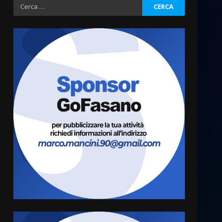
Ricerca
per:
Fasanese ferito a colpi di
arma da fuoco
6 Agosto 2026 18:13
3
Carta d’identità: continua il
piano di aperture
straordinarie del Comune di
Fasano
4
6 Agosto 2026 14:16
Grazia Neglia, coordinatrice
cittadina di Fratelli d’Italia,
pronta a tornare in Consiglio
comunale
5
6 Agosto 2026 08:00