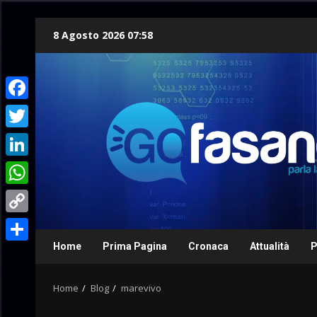
Skip
8 Agosto 2026 07:58
to
content
Facebook
Twitter
LinkedIn
WhatsApp
Copy
Link
Home
Prima Pagina
Cronaca
Attualità
P
Condividi
Home
Blog
marevivo