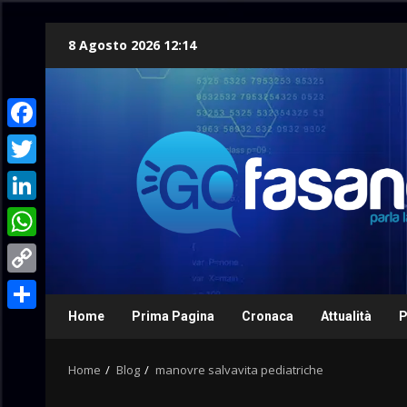
Skip
8 Agosto 2026 12:14
to
content
Facebook
Twitter
LinkedIn
WhatsApp
Copy
Link
Home
Prima Pagina
Cronaca
Attualità
P
Condividi
Home
Blog
manovre salvavita pediatriche