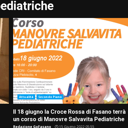
ediatriche
Attualità
Secondo Piano
Il 18 giugno la Croce Rossa di Fasano terrà
un corso di Manovre Salvavita Pediatriche
Redazione GoFasano
15 Giugno 2022 05:55