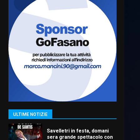
Fasanese ferito a colpi di
arma da fuoco
6 Agosto 2026 18:13
6
Carta d’identità: continua il
piano di aperture
straordinarie del Comune di
Fasano
7
6 Agosto 2026 14:16
La Banda Città di Fasano apre
ufficialmente la Festa di
Savelletri
8 Agosto 2026 11:00
1
ULTIME NOTIZIE
Savelletri in festa, domani
sera grande spettacolo con