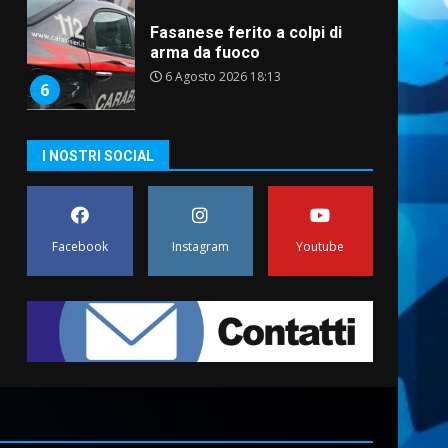
Fasanese ferito a colpi di
arma da fuoco
6 Agosto 2026 18:13
6
Carta d’identità: continua il
I NOSTRI SOCIAL
piano di aperture
straordinarie del Comune di
Fasano
7
6 Agosto 2026 14:16
Facebook
Instagram
Youtube
La Banda Città di Fasano apre
ufficialmente la Festa di
Savelletri
8 Agosto 2026 11:00
1
Savelletri in festa, domani
sera grande spettacolo con
Uccio De Santis