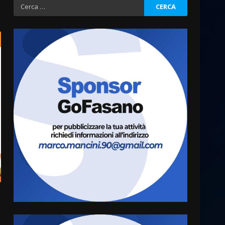
Ricerca
per:
Politiche Giovanili e Mobilità
Sostenibile: premiati gli
studenti universitari del
bando “La strada giusta”
3
8 Agosto 2026 07:15
“I Contestatori: Musica di
Rivoluzione”: nuovo
appuntamento con “Fasano in
Banda”
4
7 Agosto 2026 06:05
US Fasano, Scianaro:
“Profonda amarezza per
esclusione dal campionato di
calcio”
5
7 Agosto 2026 06:00