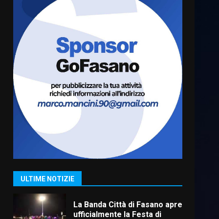
US Fasano, Scianaro:
“Profonda amarezza per
esclusione dal campionato di
calcio”
6
7 Agosto 2026 06:00
Fasanese ferito a colpi di
arma da fuoco
6 Agosto 2026 18:13
7
Serie D, l’Us Fasano non
molla e conferma di voler
ricorrere per ottenere
l’iscrizione
1
ULTIME NOTIZIE
8 Agosto 2026 19:55
La Banda Città di Fasano apre
ufficialmente la Festa di