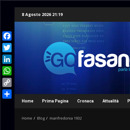
Skip
8 Agosto 2026 21:19
to
content
Facebook
Twitter
LinkedIn
WhatsApp
Copy
Link
Home
Prima Pagina
Cronaca
Attualità
P
Condividi
Home
Blog
manfredonia 1932