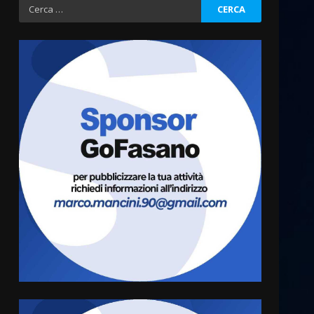
Ricerca
per:
Savelletri in festa, domani
sera grande spettacolo con
Uccio De Santis
8 Agosto 2026 07:30
3
Politiche Giovanili e Mobilità
Sostenibile: premiati gli
studenti universitari del
bando “La strada giusta”
4
8 Agosto 2026 07:15
“I Contestatori: Musica di
Rivoluzione”: nuovo
appuntamento con “Fasano in
Banda”
5
7 Agosto 2026 06:05