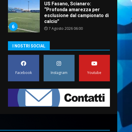
US Fasano, Scianaro:
“Profonda amarezza per
esclusione dal campionato di
calcio”
6
7 Agosto 2026 06:00
I NOSTRI SOCIAL
Fasanese ferito a colpi di
arma da fuoco
6 Agosto 2026 18:13
7
Facebook
Instagram
Youtube
Serie D, l’Us Fasano non
molla e conferma di voler
ricorrere per ottenere
l’iscrizione
1
8 Agosto 2026 19:55
La Banda Città di Fasano apre
ufficialmente la Festa di
Savelletri