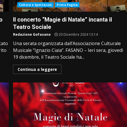
Cultura e Spettacolo
Prima Pagina
o
Il concerto “Magie di Natale” incanta il
Teatro Sociale
Redazione GoFasano
20 Dicembre 2024 13:14
cato
Una serata organizzata dall’Associazione Culturale
rito
Musicale “Ignazio Ciaia”. FASANO – Ieri sera, giovedì
19 dicembre, il Teatro Sociale ha...
Continua a leggere