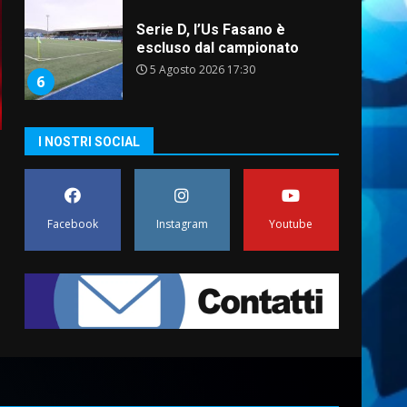
Serie D, l’Us Fasano è
escluso dal campionato
5 Agosto 2026 17:30
6
I NOSTRI SOCIAL
Truffatori in azione nelle
frazioni fasanesi
5 Agosto 2026 11:03
7
Facebook
Instagram
Youtube
Fasanese ferito a colpi di
arma da fuoco
6 Agosto 2026 18:13
1
Carta d’identità: continua il
piano di aperture
straordinarie del Comune di
Fasano