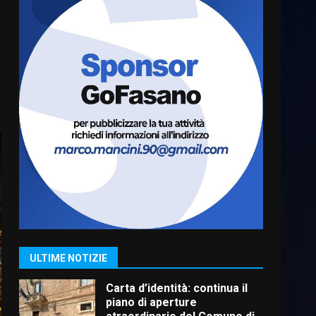
Serie D, l’Us Fasano è
escluso dal campionato
5 Agosto 2026 17:30
6
Truffatori in azione nelle
frazioni fasanesi
5 Agosto 2026 11:03
7
Fasanese ferito a colpi di
arma da fuoco
6 Agosto 2026 18:13
1
ULTIME NOTIZIE
Carta d’identità: continua il
piano di aperture