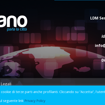
LDM Ser
l
info
D
 Legali
i cookie di terze parti anche profilanti. Cliccando su “Accetta”, l'uten
2023 © Gofasano
|
Powered by
Creativestudio
&
LGC
.
ul seguente link
Privacy Policy