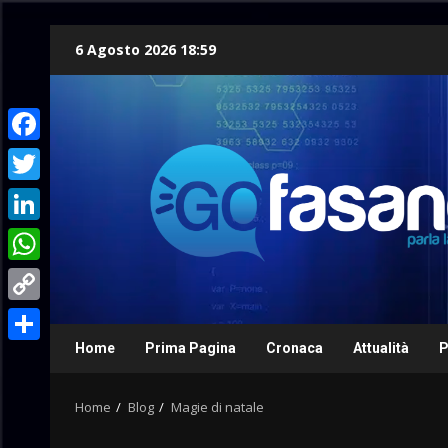
Skip
6 Agosto 2026 18:59
to
content
Facebook
Twitter
LinkedIn
WhatsApp
Copy
Link
Home
Prima Pagina
Cronaca
Attualità
P
Condividi
Home
Blog
Magie di natale