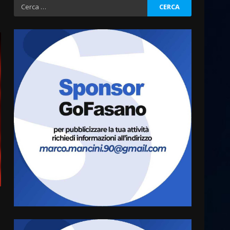
Ricerca
per:
Grazia Neglia, coordinatrice
cittadina di Fratelli d’Italia,
pronta a tornare in Consiglio
comunale
3
6 Agosto 2026 08:00
Cura dei beni comuni e
cittadinanza attiva: online
l’avviso per la gestione
condivisa della Villetta di
4
Laureto
6 Agosto 2026 06:20
La magia del Minareto e la
prima assoluta de “L’Albergo
Belvedere. Il rapimento”
6 Agosto 2026 06:15
5