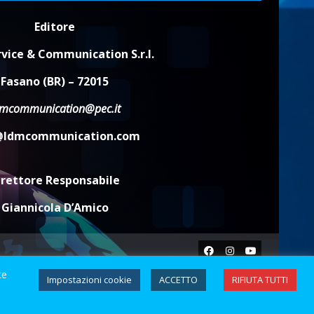
2
6 Agosto 2026 14:16
Editore
Grazia Neglia, coordinatrice
vice & Communication S.r.l.
cittadina di Fratelli d’Italia,
pronta a tornare in Consiglio
Fasano (BR) – 72015
comunale
3
6 Agosto 2026 08:00
dmcommunication@pec.it
Cura dei beni comuni e
@ldmcommunication.com
cittadinanza attiva: online
l’avviso per la gestione
condivisa della Villetta di
irettore Responsabile
4
Laureto
6 Agosto 2026 06:20
Giannicola D’Amico
La magia del Minareto e la
prima assoluta de “L’Albergo
Facebook
Instagram
Youtube
Belvedere. Il rapimento”
6 Agosto 2026 06:15
te
5
Impostazioni cookie
ACCETTO
RIFIUTA TUTTI