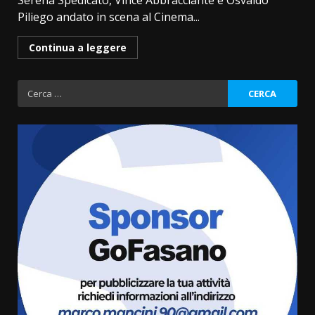
Serena Spedicato, Vince Abbracciante e Osvaldo
Piliego andato in scena al Cinema...
Continua a leggere
Ricerca
per:
La Banda Città di Fasano apre
ufficialmente la Festa di
Savelletri
8 Agosto 2026 11:00
3