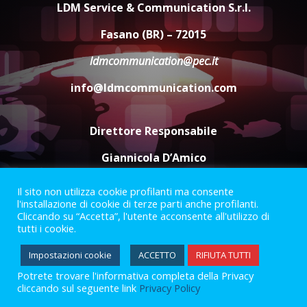
LDM Service & Communication S.r.l.
Santis
8 Agosto 2026 07:30
4
Fasano (BR) – 72015
ldmcommunication@pec.it
Politiche Giovanili e Mobilità
Sostenibile: premiati gli studenti
info@ldmcommunication.com
universitari del bando “La strada
giusta”
5
8 Agosto 2026 07:15
Direttore Responsabile
Giannicola D’Amico
Il sito non utilizza cookie profilanti ma consente
Termini e Condizioni
Privacy Policy
l'installazione di cookie di terze parti anche profilanti.
Informazioni Legali
Cliccando su “Accetta”, l'utente acconsente all'utilizzo di
tutti i cookie.
Facebook
Instagram
Youtube
Impostazioni cookie
ACCETTO
RIFIUTA TUTTI
Potrete trovare l'informativa completa della Privacy
2023 © Gofasano
|
Powered by
Creativestudio
&
LGC
.
cliccando sul seguente link
Privacy Policy