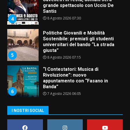
grande spettacolo con Uccio De
Santis
8 Agosto 2026 07:30
4
Politiche Giovanili e Mobilità
Sostenibile: premiati gli studenti
universitari del bando “La strada
giusta”
5
8 Agosto 2026 07:15
“I Contestatori: Musica di
Rivoluzione”: nuovo
appuntamento con “Fasano in
Banda”
6
7 Agosto 2026 06:05
US Fasano, Scianaro: “Profonda
I NOSTRI SOCIAL
amarezza per esclusione dal
campionato di calcio”
7 Agosto 2026 06:00
7