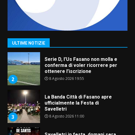
7 Agosto 2026 06:00
7
Grande successo per la “Sagra
del Pesce Spada” a Savelletri
9 Agosto 2026 07:32
1
ULTIME NOTIZIE
Serie D, l’Us Fasano non molla e
conferma di voler ricorrere per
ottenere l’iscrizione
8 Agosto 2026 19:55
2
La Banda Città di Fasano apre
ufficialmente la Festa di
Savelletri
8 Agosto 2026 11:00
3
Savelletri in festa, domani sera