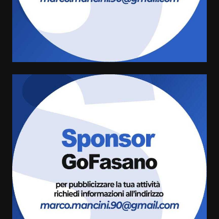
Savelletri in festa, domani sera
grande spettacolo con Uccio De
Santis
8 Agosto 2026 07:30
4
Politiche Giovanili e Mobilità
Sostenibile: premiati gli studenti
universitari del bando “La strada
giusta”
5
8 Agosto 2026 07:15
“I Contestatori: Musica di
Rivoluzione”: nuovo
appuntamento con “Fasano in
Banda”
6
7 Agosto 2026 06:05
US Fasano, Scianaro: “Profonda
amarezza per esclusione dal
campionato di calcio”