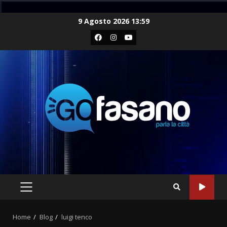
Skip
9 Agosto 2026 13:59
to
Facebook
Instagram
Youtube
content
PRIMARY
MENU
Home
Blog
luigi tenco