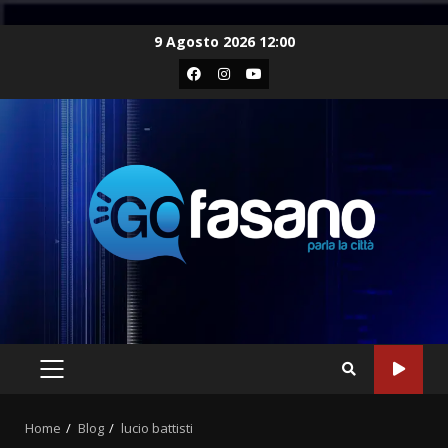
Skip
9 Agosto 2026 12:00
to
Facebook
Instagram
Youtube
content
PRIMARY
MENU
Home
Blog
lucio battisti