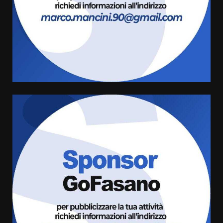
Savelletri in festa, domani sera
grande spettacolo con Uccio De
Santis
8 Agosto 2026 07:30
4
Politiche Giovanili e Mobilità
Sostenibile: premiati gli studenti
universitari del bando “La strada
giusta”
5
8 Agosto 2026 07:15
“I Contestatori: Musica di
Rivoluzione”: nuovo
appuntamento con “Fasano in
Banda”
6
7 Agosto 2026 06:05
US Fasano, Scianaro: “Profonda