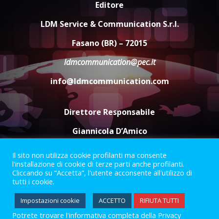
Editore
Savelletri in festa, domani sera
grande spettacolo con Uccio De
LDM Service & Communication S.r.l.
Santis
8 Agosto 2026 07:30
4
Fasano (BR) – 72015
ldmcommunication@pec.it
Politiche Giovanili e Mobilità
Sostenibile: premiati gli studenti
info@ldmcommunication.com
universitari del bando “La strada
giusta”
5
8 Agosto 2026 07:15
Direttore Responsabile
Giannicola D’Amico
Il sito non utilizza cookie profilanti ma consente
Termini e Condizioni
Privacy Policy
l'installazione di cookie di terze parti anche profilanti.
Informazioni Legali
Cliccando su “Accetta”, l'utente acconsente all'utilizzo di
tutti i cookie.
Facebook
Instagram
Youtube
Impostazioni cookie
ACCETTO
RIFIUTA TUTTI
Potrete trovare l'informativa completa della Privacy
2023 © Gofasano
|
Powered by
Creativestudio
&
LGC
.