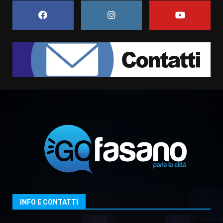
campionato di calcio”
7 Agosto 2026 06:00
7
Grande successo per la “Sagra
del Pesce Spada” a Savelletri
9 Agosto 2026 07:32
1
Serie D, l’Us Fasano non molla e
conferma di voler ricorrere per
ottenere l’iscrizione
8 Agosto 2026 19:55
2
La Banda Città di Fasano apre
ufficialmente la Festa di
Savelletri
8 Agosto 2026 11:00
3
INFO E CONTATTI