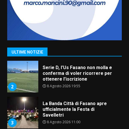
amarezza per esclusione dal
campionato di calcio”
7 Agosto 2026 06:00
7
Grande successo per la “Sagra
del Pesce Spada” a Savelletri
9 Agosto 2026 07:32
1
ULTIME NOTIZIE
Serie D, l’Us Fasano non molla e
conferma di voler ricorrere per
ottenere l’iscrizione
8 Agosto 2026 19:55
2
La Banda Città di Fasano apre
ufficialmente la Festa di
Savelletri
8 Agosto 2026 11:00
3