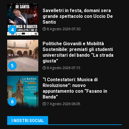
Savelletri in festa, domani sera
grande spettacolo con Uccio De
Santis
8 Agosto 2026 07:30
4
Politiche Giovanili e Mobilità
Sostenibile: premiati gli studenti
universitari del bando “La strada
giusta”
5
8 Agosto 2026 07:15
“I Contestatori: Musica di
Rivoluzione”: nuovo
appuntamento con “Fasano in
Banda”
6
7 Agosto 2026 06:05
US Fasano, Scianaro: “Profonda
I NOSTRI SOCIAL
amarezza per esclusione dal