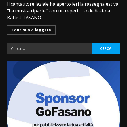
Il cantautore laziale ha aperto ieri la rassegna estiva
“La musica riparte!” con un repertorio dedicato a
Battisti FASANO...
Continua a leggere
Ricerca
per:
La Banda Città di Fasano apre
ufficialmente la Festa di
Savelletri
8 Agosto 2026 11:00
3