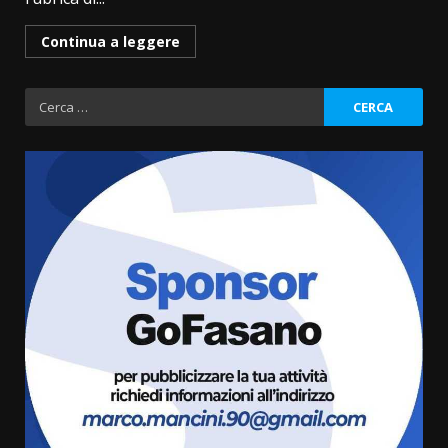
Continua a leggere
Ricerca
per:
La magia del Minareto e la prima
assoluta de “L’Albergo
Belvedere. Il rapimento”
6 Agosto 2026 06:15
3