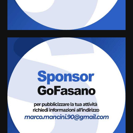
Serie D, l’Us Fasano è escluso
dal campionato
5 Agosto 2026 17:30
4
Truffatori in azione nelle
frazioni fasanesi
5 Agosto 2026 11:03
5
Residenti di Savelletri scrivono
al Prefetto: “Noi cittadini di
serie B”
5 Agosto 2026 06:15
6
A Savelletri torna la Sagra del
Pesce Spada: appuntamento a
sabato 8 agosto
5 Agosto 2026 06:10
7