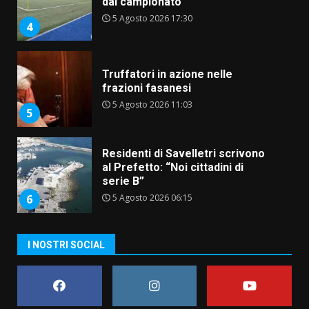
dal campionato
5 Agosto 2026 17:30
4
Truffatori in azione nelle
frazioni fasanesi
5 Agosto 2026 11:03
5
Residenti di Savelletri scrivono
al Prefetto: “Noi cittadini di
serie B”
5 Agosto 2026 06:15
6
A Savelletri torna la Sagra del
I NOSTRI SOCIAL
Pesce Spada: appuntamento a
sabato 8 agosto
5 Agosto 2026 06:10
7