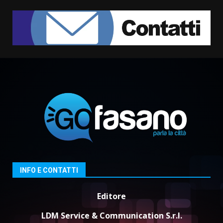
Grazia Neglia, coordinatrice
cittadina di Fratelli d’Italia,
pronta a tornare in Consiglio
comunale
1
6 Agosto 2026 08:00
Cura dei beni comuni e
cittadinanza attiva: online
l’avviso per la gestione
condivisa della Villetta di
2
Laureto
6 Agosto 2026 06:20
La magia del Minareto e la prima
assoluta de “L’Albergo
Belvedere. Il rapimento”
6 Agosto 2026 06:15
3
INFO E CONTATTI
Editore
Serie D, l’Us Fasano è escluso
dal campionato
LDM Service & Communication S.r.l.