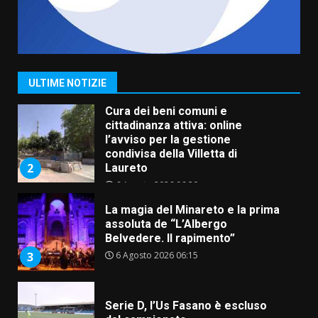
Grazia Neglia, coordinatrice
cittadina di Fratelli d’Italia,
pronta a tornare in Consiglio
comunale
1
ULTIME NOTIZIE
6 Agosto 2026 08:00
Cura dei beni comuni e
cittadinanza attiva: online
l’avviso per la gestione
condivisa della Villetta di
2
Laureto
6 Agosto 2026 06:20
La magia del Minareto e la prima
assoluta de “L’Albergo
Belvedere. Il rapimento”
6 Agosto 2026 06:15
3
Serie D, l’Us Fasano è escluso