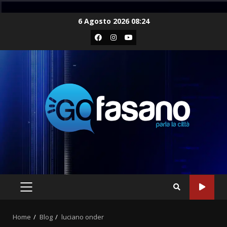
Skip
6 Agosto 2026 08:24
to
Facebook
Instagram
Youtube
content
PRIMARY
MENU
Home
Blog
luciano onder