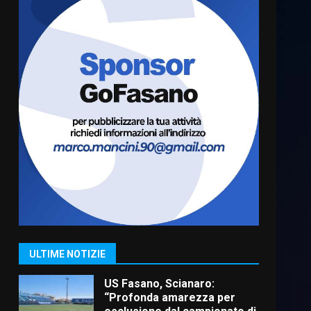
Cura dei beni comuni e
cittadinanza attiva: online
l’avviso per la gestione
condivisa della Villetta di
6
Laureto
6 Agosto 2026 06:20
La magia del Minareto e la
prima assoluta de “L’Albergo
Belvedere. Il rapimento”
6 Agosto 2026 06:15
7
“I Contestatori: Musica di
Rivoluzione”: nuovo
appuntamento con “Fasano in
Banda”
1
ULTIME NOTIZIE
7 Agosto 2026 06:05
US Fasano, Scianaro:
“Profonda amarezza per