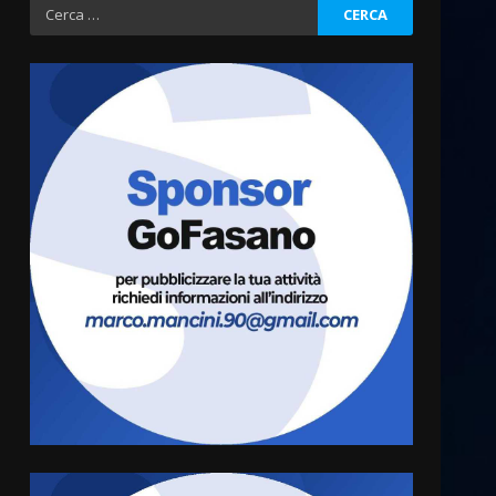
Ricerca
per:
Fasanese ferito a colpi di
arma da fuoco
6 Agosto 2026 18:13
3
Carta d’identità: continua il
piano di aperture
straordinarie del Comune di
Fasano
4
6 Agosto 2026 14:16
Grazia Neglia, coordinatrice
cittadina di Fratelli d’Italia,
pronta a tornare in Consiglio
comunale
5
6 Agosto 2026 08:00