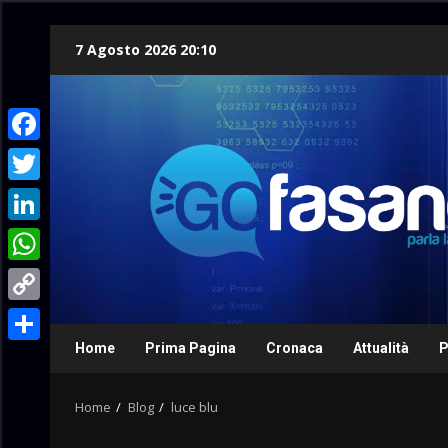
Skip
7 Agosto 2026 20:10
to
content
Facebook
Twitter
LinkedIn
WhatsApp
Copy
Link
Home
Prima Pagina
Cronaca
Attualità
P
Condividi
Home
Blog
luce blu