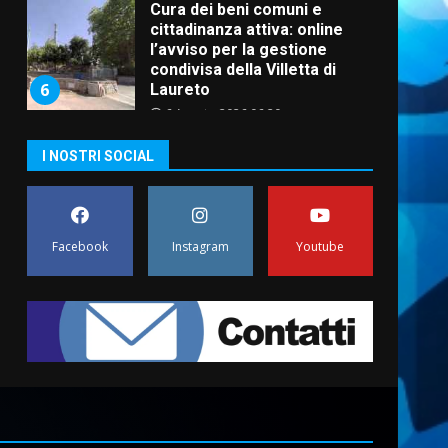
Cura dei beni comuni e
cittadinanza attiva: online
l’avviso per la gestione
condivisa della Villetta di
6
Laureto
6 Agosto 2026 06:20
La magia del Minareto e la
I NOSTRI SOCIAL
prima assoluta de “L’Albergo
Belvedere. Il rapimento”
6 Agosto 2026 06:15
7
Facebook
Instagram
Youtube
“I Contestatori: Musica di
Rivoluzione”: nuovo
appuntamento con “Fasano in
Banda”
1
7 Agosto 2026 06:05
US Fasano, Scianaro:
“Profonda amarezza per
esclusione dal campionato di
calcio”