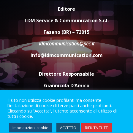
6 Agosto 2026 06:20
Editore
La magia del Minareto e la prima
assoluta de “L’Albergo
LDM Service & Communication S.r.l.
Belvedere. Il rapimento”
6 Agosto 2026 06:15
4
Fasano (BR) – 72015
ldmcommunication@pec.it
Serie D, l’Us Fasano è escluso
info@ldmcommunication.com
dal campionato
5 Agosto 2026 17:30
5
Direttore Responsabile
Giannicola D’Amico
Il sito non utilizza cookie profilanti ma consente
Termini e Condizioni
Privacy Policy
l'installazione di cookie di terze parti anche profilanti.
Informazioni Legali
Cliccando su “Accetta”, l'utente acconsente all'utilizzo di
tutti i cookie.
Facebook
Instagram
Youtube
Impostazioni cookie
ACCETTO
RIFIUTA TUTTI