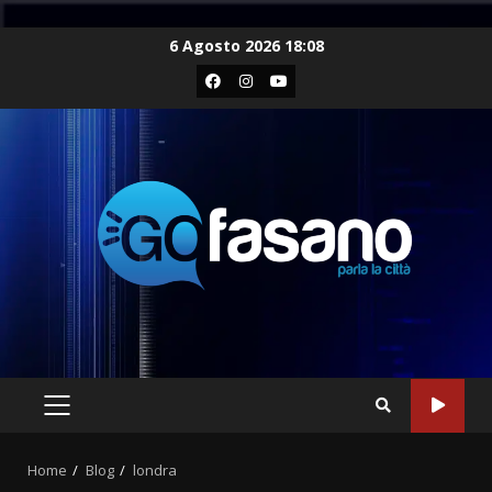
Skip
6 Agosto 2026 18:08
to
Facebook
Instagram
Youtube
content
PRIMARY
MENU
Home
Blog
londra