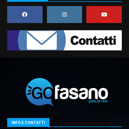
al Prefetto: “Noi cittadini di
serie B”
5 Agosto 2026 06:15
7
Carta d’identità: continua il piano
di aperture straordinarie del
Comune di Fasano
6 Agosto 2026 14:16
1
Grazia Neglia, coordinatrice
cittadina di Fratelli d’Italia,
pronta a tornare in Consiglio
comunale
2
6 Agosto 2026 08:00
Cura dei beni comuni e
cittadinanza attiva: online
l’avviso per la gestione
condivisa della Villetta di
3
Laureto
INFO E CONTATTI