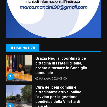
Residenti di Savelletri scrivono
al Prefetto: “Noi cittadini di
serie B”
5 Agosto 2026 06:15
7
Carta d’identità: continua il piano
di aperture straordinarie del
Comune di Fasano
6 Agosto 2026 14:16
1
ULTIME NOTIZIE
Grazia Neglia, coordinatrice
cittadina di Fratelli d’Italia,
pronta a tornare in Consiglio
comunale
2
6 Agosto 2026 08:00
Cura dei beni comuni e
cittadinanza attiva: online
l’avviso per la gestione
condivisa della Villetta di
3
Laureto