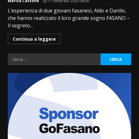
Marisa Cassone
11 Febbraio 2020 06:00
L’esperienza di due giovani fasanesi, Aldo e Danilo,
che hanno realizzato il loro grande sogno FASANO –
Il segreto...
Continua a leggere
Ricerca
per:
Cura dei beni comuni e
cittadinanza attiva: online
l’avviso per la gestione
condivisa della Villetta di