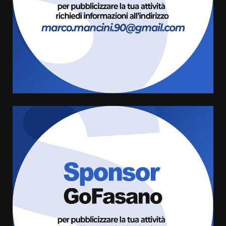
3
Laureto
6 Agosto 2026 06:20
La magia del Minareto e la prima
assoluta de “L’Albergo
Belvedere. Il rapimento”
6 Agosto 2026 06:15
4
Serie D, l’Us Fasano è escluso
dal campionato
5 Agosto 2026 17:30
5
Truffatori in azione nelle
frazioni fasanesi
5 Agosto 2026 11:03
6