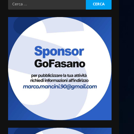
Ricerca
per:
Fasanese ferito a colpi di
arma da fuoco
6 Agosto 2026 18:13
3
Carta d’identità: continua il
piano di aperture
straordinarie del Comune di
Fasano
4
6 Agosto 2026 14:16
Grazia Neglia, coordinatrice
cittadina di Fratelli d’Italia,
pronta a tornare in Consiglio
comunale
5
6 Agosto 2026 08:00