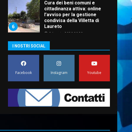
Cura dei beni comuni e
cittadinanza attiva: online
l’avviso per la gestione
condivisa della Villetta di
6
Laureto
6 Agosto 2026 06:20
La magia del Minareto e la
I NOSTRI SOCIAL
prima assoluta de “L’Albergo
Belvedere. Il rapimento”
6 Agosto 2026 06:15
7
Facebook
Instagram
Youtube
“I Contestatori: Musica di
Rivoluzione”: nuovo
appuntamento con “Fasano in
Banda”
1
7 Agosto 2026 06:05
US Fasano, Scianaro:
“Profonda amarezza per
esclusione dal campionato di
calcio”