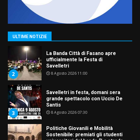
Serie D, l’Us Fasano non molla e
conferma di voler ricorrere per
ottenere l’iscrizione
8 Agosto 2026 19:55
1
ULTIME NOTIZIE
La Banda Città di Fasano apre
ufficialmente la Festa di
Savelletri
8 Agosto 2026 11:00
2
Savelletri in festa, domani sera
grande spettacolo con Uccio De
Santis
8 Agosto 2026 07:30
3
Politiche Giovanili e Mobilità
Sostenibile: premiati gli studenti