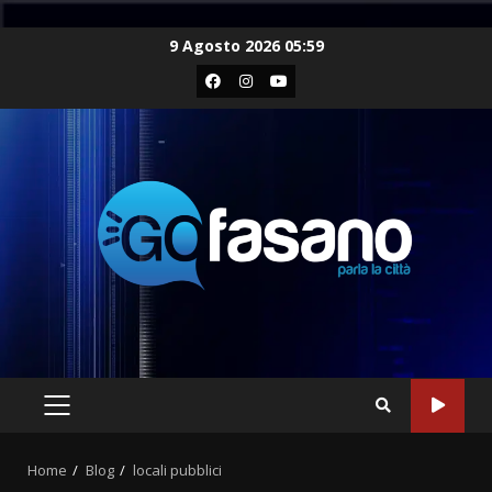
Skip
9 Agosto 2026 05:59
to
Facebook
Instagram
Youtube
content
PRIMARY
MENU
Home
Blog
locali pubblici