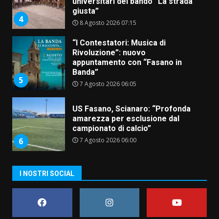
universitari del bando “La strada
giusta”
4
8 Agosto 2026 07:15
“I Contestatori: Musica di
Rivoluzione”: nuovo
appuntamento con “Fasano in
Banda”
5
7 Agosto 2026 06:05
US Fasano, Scianaro: “Profonda
amarezza per esclusione dal
campionato di calcio”
7 Agosto 2026 06:00
6
I NOSTRI SOCIAL
Fasanese ferito a colpi di arma
da fuoco
6 Agosto 2026 18:13
7