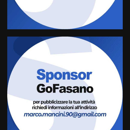
Sostenibile: premiati gli studenti
universitari del bando “La strada
giusta”
4
8 Agosto 2026 07:15
“I Contestatori: Musica di
Rivoluzione”: nuovo
appuntamento con “Fasano in
Banda”
5
7 Agosto 2026 06:05
US Fasano, Scianaro: “Profonda
amarezza per esclusione dal
campionato di calcio”
7 Agosto 2026 06:00
6
Fasanese ferito a colpi di arma
da fuoco
6 Agosto 2026 18:13
7