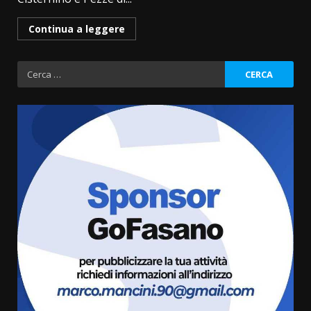
Continua a leggere
Ricerca
per:
Savelletri in festa, domani sera
grande spettacolo con Uccio De
Santis
8 Agosto 2026 07:30
3
Politiche Giovanili e Mobilità