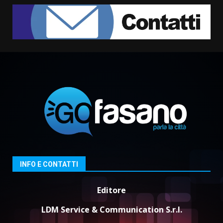
Fasanese ferito a colpi di arma
da fuoco
6 Agosto 2026 18:13
3
Carta d’identità: continua il piano
di aperture straordinarie del
Comune di Fasano
6 Agosto 2026 14:16
4
Grazia Neglia, coordinatrice
cittadina di Fratelli d’Italia,
pronta a tornare in Consiglio
comunale
5
INFO E CONTATTI
6 Agosto 2026 08:00
Editore
LDM Service & Communication S.r.l.