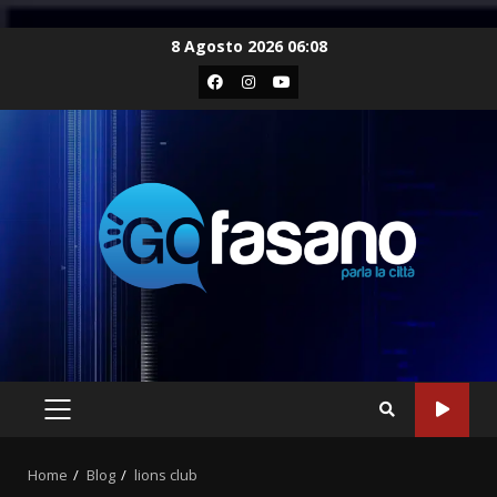
Skip
8 Agosto 2026 06:08
to
Facebook
Instagram
Youtube
content
PRIMARY
MENU
Home
Blog
lions club