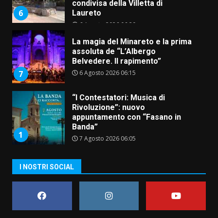
condivisa della Villetta di
6
Laureto
6 Agosto 2026 06:20
La magia del Minareto e la prima
assoluta de “L’Albergo
Belvedere. Il rapimento”
6 Agosto 2026 06:15
7
“I Contestatori: Musica di
Rivoluzione”: nuovo
appuntamento con “Fasano in
Banda”
1
7 Agosto 2026 06:05
US Fasano, Scianaro: “Profonda
I NOSTRI SOCIAL
amarezza per esclusione dal
campionato di calcio”
7 Agosto 2026 06:00
2