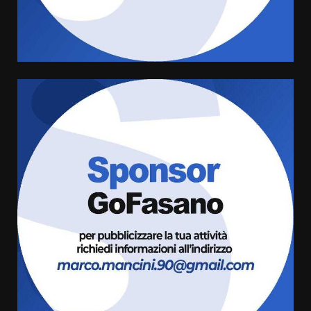
l’avviso per la gestione
condivisa della Villetta di
6
Laureto
6 Agosto 2026 06:20
La magia del Minareto e la prima
assoluta de “L’Albergo
Belvedere. Il rapimento”
6 Agosto 2026 06:15
7
“I Contestatori: Musica di
Rivoluzione”: nuovo
appuntamento con “Fasano in
Banda”
1
7 Agosto 2026 06:05
US Fasano, Scianaro: “Profonda
amarezza per esclusione dal
campionato di calcio”
7 Agosto 2026 06:00
2