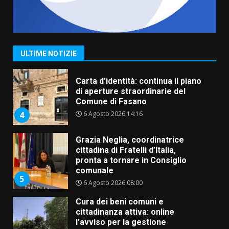
Fasanese ferito a colpi di arma
da fuoco
6 Agosto 2026 18:13
3
ULTIME NOTIZIE
Carta d’identità: continua il piano
di aperture straordinarie del
Comune di Fasano
6 Agosto 2026 14:16
4
Grazia Neglia, coordinatrice
cittadina di Fratelli d’Italia,
pronta a tornare in Consiglio
comunale
5
6 Agosto 2026 08:00
Cura dei beni comuni e
cittadinanza attiva: online
l’avviso per la gestione