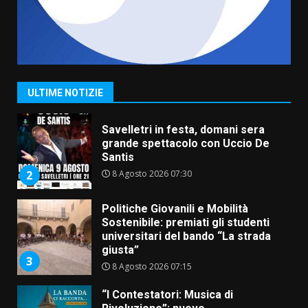
8 Agosto 2026 11:00
1
Savelletri in festa, domani sera
grande spettacolo con Uccio De
Santis
ULTIME NOTIZIE
8 Agosto 2026 07:30
2
Politiche Giovanili e Mobilità
Sostenibile: premiati gli studenti
universitari del bando “La strada
giusta”
3
8 Agosto 2026 07:15
“I Contestatori: Musica di
Rivoluzione”: nuovo
appuntamento con “Fasano in
Banda”
4
7 Agosto 2026 06:05
US Fasano, Scianaro: “Profonda