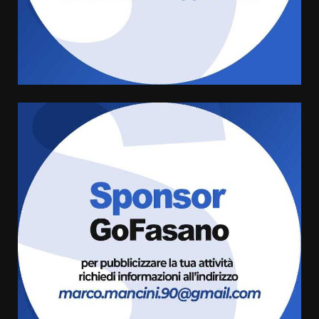
US Fasano, Scianaro: “Profonda
amarezza per esclusione dal
campionato di calcio”
7 Agosto 2026 06:00
5
Fasanese ferito a colpi di arma
da fuoco
6 Agosto 2026 18:13
6
Carta d’identità: continua il piano
di aperture straordinarie del
Comune di Fasano
6 Agosto 2026 14:16
7
La Banda Città di Fasano apre
ufficialmente la Festa di
Savelletri