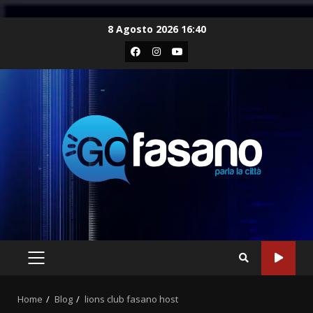
Skip
8 Agosto 2026 16:40
to
Facebook
Instagram
Youtube
content
PRIMARY
MENU
Home
Blog
lions club fasano host