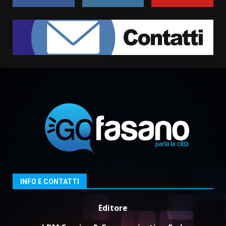
Savelletri in festa, domani sera
grande spettacolo con Uccio De
Santis
8 Agosto 2026 07:30
2
Politiche Giovanili e Mobilità
Sostenibile: premiati gli studenti
universitari del bando “La strada
giusta”
3
8 Agosto 2026 07:15
“I Contestatori: Musica di
Rivoluzione”: nuovo
appuntamento con “Fasano in
Banda”
INFO E CONTATTI
4
7 Agosto 2026 06:05
Editore
US Fasano, Scianaro: “Profonda
amarezza per esclusione dal