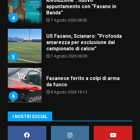
amarezza per esclusione dal
campionato di calcio”
7 Agosto 2026 06:00
5
Fasanese ferito a colpi di arma
da fuoco
6 Agosto 2026 18:13
6
Carta d’identità: continua il piano
di aperture straordinarie del
Comune di Fasano
6 Agosto 2026 14:16
7
La Banda Città di Fasano apre
I NOSTRI SOCIAL
ufficialmente la Festa di
Savelletri
8 Agosto 2026 11:00
1