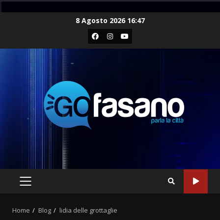
Skip
8 Agosto 2026 16:47
to
Facebook
Instagram
Youtube
content
PRIMARY
MENU
Home
Blog
lidia delle grottaglie