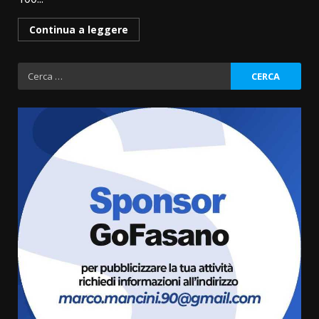
Continua a leggere
Ricerca
per:
Politiche Giovanili e Mobilità
Sostenibile: premiati gli studenti
universitari del bando “La strada
giusta”
3
8 Agosto 2026 07:15
“I Contestatori: Musica di