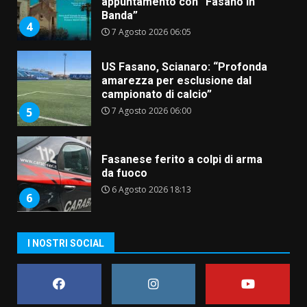
appuntamento con “Fasano in
Banda”
4
7 Agosto 2026 06:05
US Fasano, Scianaro: “Profonda
amarezza per esclusione dal
campionato di calcio”
7 Agosto 2026 06:00
5
Fasanese ferito a colpi di arma
da fuoco
6 Agosto 2026 18:13
6
Carta d’identità: continua il piano
I NOSTRI SOCIAL
di aperture straordinarie del
Comune di Fasano
6 Agosto 2026 14:16
7