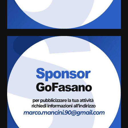
Rivoluzione”: nuovo
appuntamento con “Fasano in
Banda”
4
7 Agosto 2026 06:05
US Fasano, Scianaro: “Profonda
amarezza per esclusione dal
campionato di calcio”
7 Agosto 2026 06:00
5
Fasanese ferito a colpi di arma
da fuoco
6 Agosto 2026 18:13
6
Carta d’identità: continua il piano
di aperture straordinarie del
Comune di Fasano
6 Agosto 2026 14:16
7