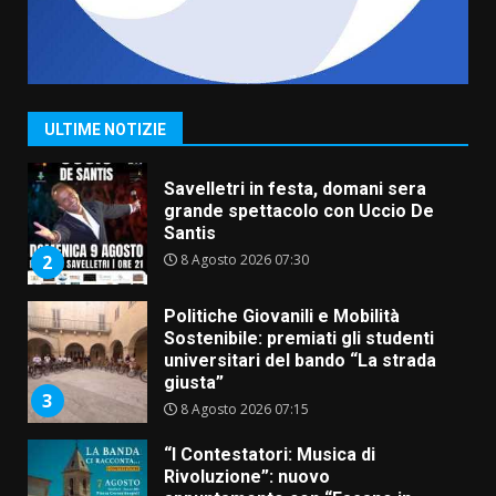
La Banda Città di Fasano apre
ufficialmente la Festa di
Savelletri
8 Agosto 2026 11:00
1
ULTIME NOTIZIE
Savelletri in festa, domani sera
grande spettacolo con Uccio De
Santis
8 Agosto 2026 07:30
2
Politiche Giovanili e Mobilità
Sostenibile: premiati gli studenti
universitari del bando “La strada
giusta”
3
8 Agosto 2026 07:15
“I Contestatori: Musica di
Rivoluzione”: nuovo