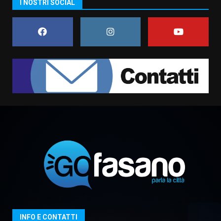
I NOSTRI SOCIAL
di aperture straordinarie del
Comune di Fasano
6 Agosto 2026 14:16
7
La Banda Città di Fasano apre
ufficialmente la Festa di
Savelletri
8 Agosto 2026 11:00
1
Savelletri in festa, domani sera
grande spettacolo con Uccio De
Santis
8 Agosto 2026 07:30
2
Politiche Giovanili e Mobilità
Sostenibile: premiati gli studenti
universitari del bando “La strada
giusta”
3
INFO E CONTATTI
8 Agosto 2026 07:15