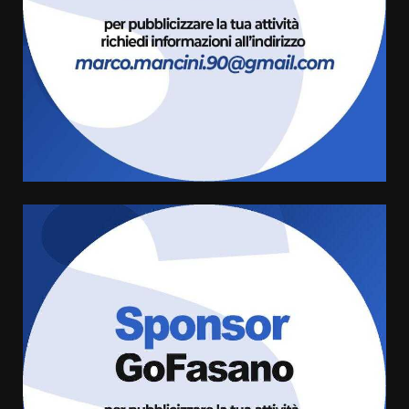
giusta”
3
8 Agosto 2026 07:15
“I Contestatori: Musica di
Rivoluzione”: nuovo
appuntamento con “Fasano in
Banda”
4
7 Agosto 2026 06:05
US Fasano, Scianaro: “Profonda
amarezza per esclusione dal
campionato di calcio”
7 Agosto 2026 06:00
5
Fasanese ferito a colpi di arma
da fuoco
6 Agosto 2026 18:13
6