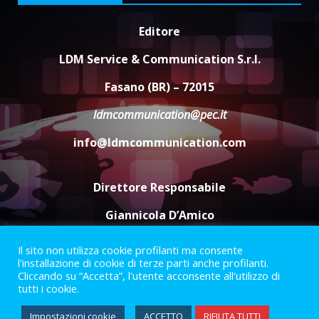
“I Contestatori: Musica di
Editore
Rivoluzione”: nuovo
appuntamento con “Fasano in
LDM Service & Communication S.r.l.
Banda”
4
Fasano (BR) – 72015
7 Agosto 2026 06:05
ldmcommunication@pec.it
US Fasano, Scianaro: “Profonda
amarezza per esclusione dal
info@ldmcommunication.com
campionato di calcio”
7 Agosto 2026 06:00
5
Direttore Responsabile
Giannicola D’Amico
Il sito non utilizza cookie profilanti ma consente
Termini e Condizioni
Privacy Policy
l'installazione di cookie di terze parti anche profilanti.
Informazioni Legali
Cliccando su “Accetta”, l'utente acconsente all'utilizzo di
tutti i cookie.
Facebook
Instagram
Youtube
Impostazioni cookie
ACCETTO
RIFIUTA TUTTI