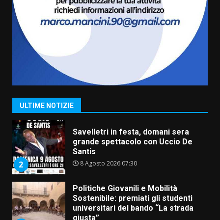
Carta d’identità: continua il piano
di aperture straordinarie del
Comune di Fasano
6 Agosto 2026 14:16
7
La Banda Città di Fasano apre
ufficialmente la Festa di
Savelletri
8 Agosto 2026 11:00
1
ULTIME NOTIZIE
Savelletri in festa, domani sera
grande spettacolo con Uccio De
Santis
8 Agosto 2026 07:30
2
Politiche Giovanili e Mobilità
Sostenibile: premiati gli studenti
universitari del bando “La strada
giusta”