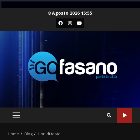
Skip
8 Agosto 2026 15:55
to
Facebook
Instagram
Youtube
content
PRIMARY
MENU
Home
Blog
Libri di testo