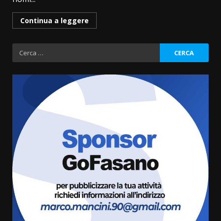
Continua a leggere
Ricerca
per:
Grazia Neglia, coordinatrice
cittadina di Fratelli d’Italia,
pronta a tornare in Consiglio
comunale
3
6 Agosto 2026 08:00
Cura dei beni comuni e
cittadinanza attiva: online