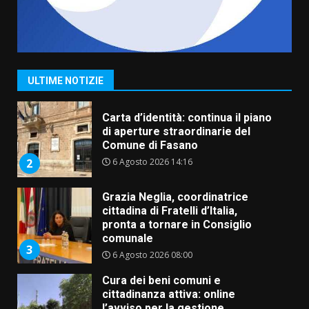
Fasanese ferito a colpi di arma
da fuoco
6 Agosto 2026 18:13
1
ULTIME NOTIZIE
Carta d’identità: continua il piano
di aperture straordinarie del
Comune di Fasano
6 Agosto 2026 14:16
2
Grazia Neglia, coordinatrice
cittadina di Fratelli d’Italia,
pronta a tornare in Consiglio
comunale
3
6 Agosto 2026 08:00
Cura dei beni comuni e
cittadinanza attiva: online
l’avviso per la gestione