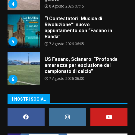
4
8 Agosto 2026 07:15
“I Contestatori: Musica di
Rivoluzione”: nuovo
appuntamento con “Fasano in
Banda”
5
7 Agosto 2026 06:05
US Fasano, Scianaro: “Profonda
amarezza per esclusione dal
campionato di calcio”
7 Agosto 2026 06:00
6
I NOSTRI SOCIAL
Fasanese ferito a colpi di arma
da fuoco
6 Agosto 2026 18:13
7
Serie D, l’Us Fasano non molla e