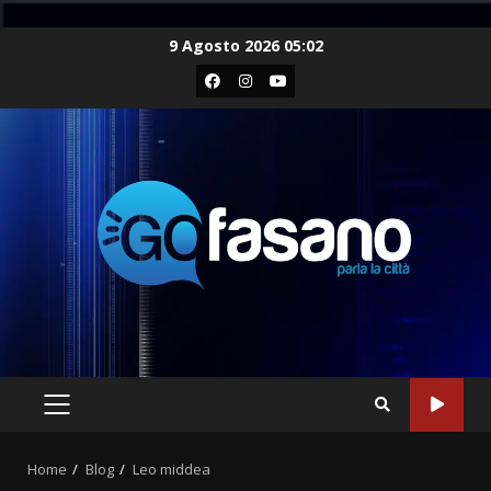
Skip
9 Agosto 2026 05:02
to
Facebook
Instagram
Youtube
content
PRIMARY
MENU
Home
Blog
Leo middea