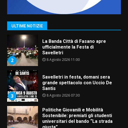
Serie D, l’Us Fasano non molla e
conferma di voler ricorrere per
ottenere l’iscrizione
8 Agosto 2026 19:55
1
ULTIME NOTIZIE
La Banda Città di Fasano apre
ufficialmente la Festa di
Savelletri
8 Agosto 2026 11:00
2
Savelletri in festa, domani sera
grande spettacolo con Uccio De
Santis
8 Agosto 2026 07:30
3
Politiche Giovanili e Mobilità
Sostenibile: premiati gli studenti
universitari del bando “La strada
giusta”