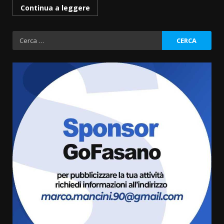
Continua a leggere
Ricerca
per:
Savelletri in festa, domani sera
grande spettacolo con Uccio De
Santis
8 Agosto 2026 07:30
3
Politiche Giovanili e Mobilità
Sostenibile: premiati gli studenti
universitari del bando “La strada