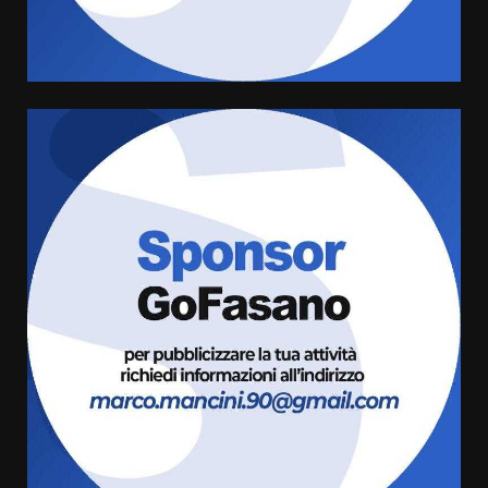
giusta”
4
8 Agosto 2026 07:15
“I Contestatori: Musica di
Rivoluzione”: nuovo
appuntamento con “Fasano in
Banda”
5
7 Agosto 2026 06:05
US Fasano, Scianaro: “Profonda
amarezza per esclusione dal
campionato di calcio”
7 Agosto 2026 06:00
6
Fasanese ferito a colpi di arma
da fuoco
6 Agosto 2026 18:13
7