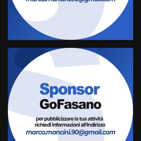
US Fasano, Scianaro: “Profonda
amarezza per esclusione dal
campionato di calcio”
7 Agosto 2026 06:00
4
Fasanese ferito a colpi di arma
da fuoco
6 Agosto 2026 18:13
5
Carta d’identità: continua il piano
di aperture straordinarie del
Comune di Fasano
6 Agosto 2026 14:16
6
Grazia Neglia, coordinatrice
cittadina di Fratelli d’Italia,
pronta a tornare in Consiglio
comunale