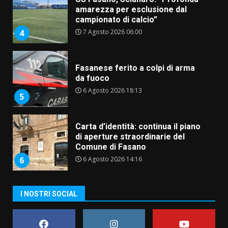
amarezza per esclusione dal
campionato di calcio”
7 Agosto 2026 06:00
4
Fasanese ferito a colpi di arma
da fuoco
6 Agosto 2026 18:13
5
Carta d’identità: continua il piano
di aperture straordinarie del
Comune di Fasano
6 Agosto 2026 14:16
6
Grazia Neglia, coordinatrice
I NOSTRI SOCIAL
cittadina di Fratelli d’Italia,
pronta a tornare in Consiglio
comunale
7
6 Agosto 2026 08:00