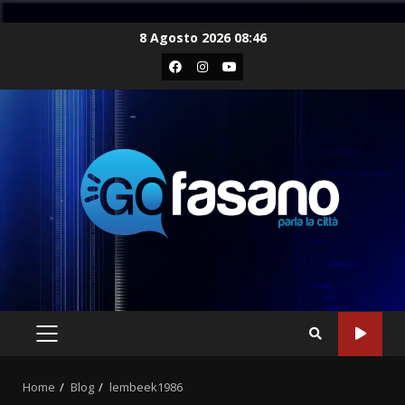
Skip
8 Agosto 2026 08:46
to
Facebook
Instagram
Youtube
content
PRIMARY
MENU
Home
Blog
lembeek1986