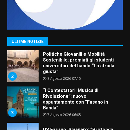
7
6 Agosto 2026 08:00
Savelletri in festa, domani sera
grande spettacolo con Uccio De
Santis
8 Agosto 2026 07:30
1
ULTIME NOTIZIE
Politiche Giovanili e Mobilità
Sostenibile: premiati gli studenti
universitari del bando “La strada
giusta”
2
8 Agosto 2026 07:15
“I Contestatori: Musica di
Rivoluzione”: nuovo
appuntamento con “Fasano in
Banda”
3
7 Agosto 2026 06:05
US Fasano, Scianaro: “Profonda