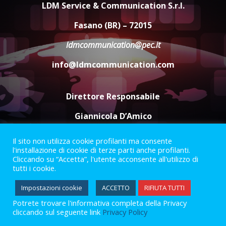
LDM Service & Communication S.r.l.
campionato di calcio”
7 Agosto 2026 06:00
4
Fasano (BR) – 72015
ldmcommunication@pec.it
Fasanese ferito a colpi di arma
info@ldmcommunication.com
da fuoco
6 Agosto 2026 18:13
5
Direttore Responsabile
Giannicola D’Amico
Il sito non utilizza cookie profilanti ma consente
Termini e Condizioni
Privacy Policy
l'installazione di cookie di terze parti anche profilanti.
Informazioni Legali
Cliccando su “Accetta”, l'utente acconsente all'utilizzo di
tutti i cookie.
Facebook
Instagram
Youtube
Impostazioni cookie
ACCETTO
RIFIUTA TUTTI
Potrete trovare l'informativa completa della Privacy
2023 © Gofasano
|
Powered by
Creativestudio
&
LGC
.
cliccando sul seguente link
Privacy Policy