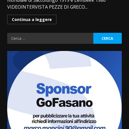
mondiale di Saccolungo 1979 e Lembeek 1986
VIDEOINTERVISTA PEZZE DI GRECO...
Continua a leggere
Ricerca
per:
“I Contestatori: Musica di
Rivoluzione”: nuovo
appuntamento con “Fasano in
Banda”
3
7 Agosto 2026 06:05