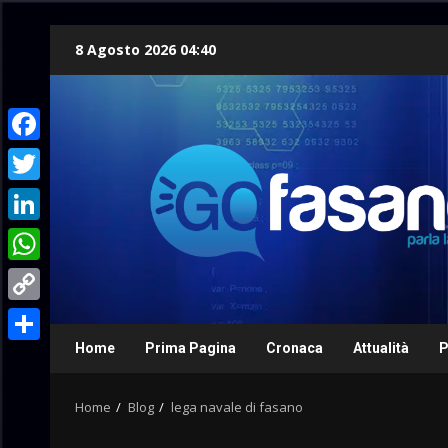
Skip
8 Agosto 2026 04:40
to
content
Facebook
Twitter
LinkedIn
WhatsApp
Copy
Link
Home
Prima Pagina
Cronaca
Attualità
P
Condividi
Home
Blog
lega navale di fasano