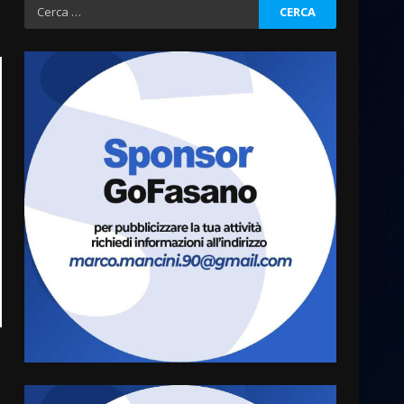
Ricerca
per:
Fasanese ferito a colpi di
arma da fuoco
6 Agosto 2026 18:13
3
Carta d’identità: continua il
piano di aperture
straordinarie del Comune di
Fasano
4
6 Agosto 2026 14:16
Grazia Neglia, coordinatrice
cittadina di Fratelli d’Italia,
pronta a tornare in Consiglio
comunale
5
6 Agosto 2026 08:00