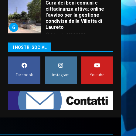
Cura dei beni comuni e
cittadinanza attiva: online
l’avviso per la gestione
condivisa della Villetta di
6
Laureto
6 Agosto 2026 06:20
La magia del Minareto e la
I NOSTRI SOCIAL
prima assoluta de “L’Albergo
Belvedere. Il rapimento”
6 Agosto 2026 06:15
7
Facebook
Instagram
Youtube
“I Contestatori: Musica di
Rivoluzione”: nuovo
appuntamento con “Fasano in
Banda”
1
7 Agosto 2026 06:05
US Fasano, Scianaro:
“Profonda amarezza per
esclusione dal campionato di
calcio”