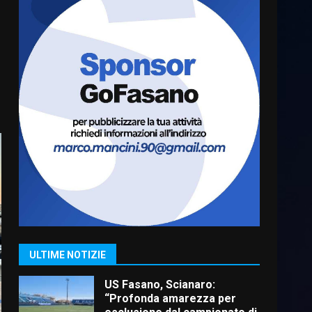
Cura dei beni comuni e
cittadinanza attiva: online
l’avviso per la gestione
condivisa della Villetta di
6
Laureto
6 Agosto 2026 06:20
La magia del Minareto e la
prima assoluta de “L’Albergo
Belvedere. Il rapimento”
6 Agosto 2026 06:15
7
“I Contestatori: Musica di
Rivoluzione”: nuovo
appuntamento con “Fasano in
Banda”
1
ULTIME NOTIZIE
7 Agosto 2026 06:05
US Fasano, Scianaro:
“Profonda amarezza per