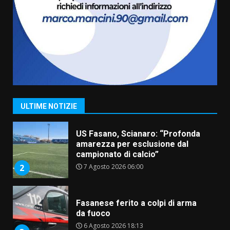
La magia del Minareto e la prima
assoluta de “L’Albergo
Belvedere. Il rapimento”
6 Agosto 2026 06:15
7
“I Contestatori: Musica di
Rivoluzione”: nuovo
appuntamento con “Fasano in
Banda”
1
ULTIME NOTIZIE
7 Agosto 2026 06:05
US Fasano, Scianaro: “Profonda
amarezza per esclusione dal
campionato di calcio”
7 Agosto 2026 06:00
2
Fasanese ferito a colpi di arma
da fuoco
6 Agosto 2026 18:13