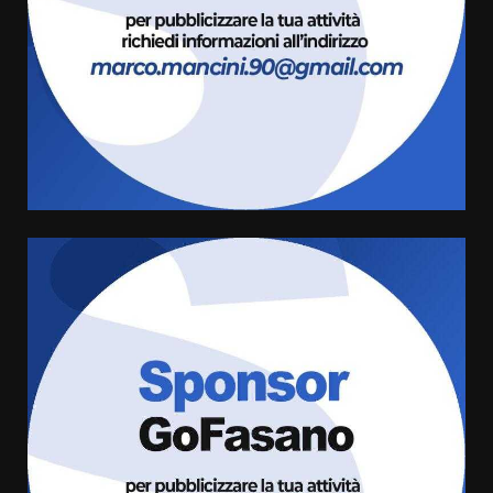
6 Agosto 2026 18:13
3
Carta d’identità: continua il piano
di aperture straordinarie del
Comune di Fasano
6 Agosto 2026 14:16
4
Grazia Neglia, coordinatrice
cittadina di Fratelli d’Italia,
pronta a tornare in Consiglio
comunale
5
6 Agosto 2026 08:00
Cura dei beni comuni e
cittadinanza attiva: online
l’avviso per la gestione
condivisa della Villetta di
6
Laureto
6 Agosto 2026 06:20