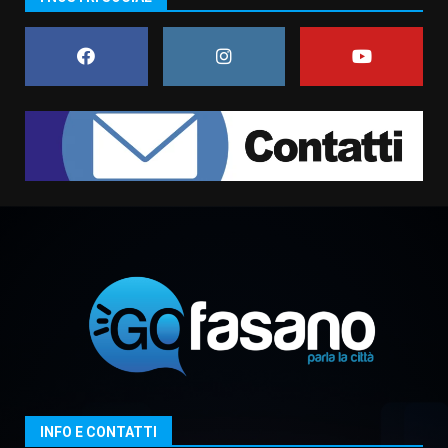
assoluta de “L’Albergo
Belvedere. Il rapimento”
6 Agosto 2026 06:15
7
“I Contestatori: Musica di
Rivoluzione”: nuovo
appuntamento con “Fasano in
Banda”
1
7 Agosto 2026 06:05
US Fasano, Scianaro: “Profonda
amarezza per esclusione dal
campionato di calcio”
7 Agosto 2026 06:00
2
Fasanese ferito a colpi di arma
da fuoco
6 Agosto 2026 18:13
3
INFO E CONTATTI