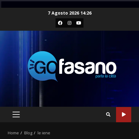
Skip
7 Agosto 2026 14:26
to
Facebook
Instagram
Youtube
content
PRIMARY
MENU
Home
Blog
le iene