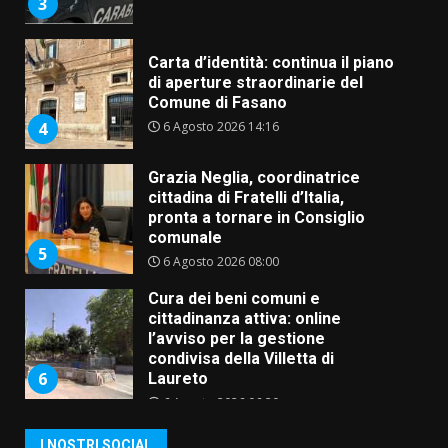
3
Carta d’identità: continua il piano
di aperture straordinarie del
Comune di Fasano
6 Agosto 2026 14:16
4
Grazia Neglia, coordinatrice
cittadina di Fratelli d’Italia,
pronta a tornare in Consiglio
comunale
5
6 Agosto 2026 08:00
Cura dei beni comuni e
cittadinanza attiva: online
l’avviso per la gestione
condivisa della Villetta di
6
Laureto
6 Agosto 2026 06:20
La magia del Minareto e la prima
I NOSTRI SOCIAL