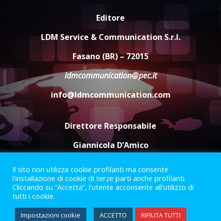
Editore
Carta d’identità: continua il piano
di aperture straordinarie del
LDM Service & Communication S.r.l.
Comune di Fasano
6 Agosto 2026 14:16
4
Fasano (BR) – 72015
ldmcommunication@pec.it
Grazia Neglia, coordinatrice
cittadina di Fratelli d’Italia,
info@ldmcommunication.com
pronta a tornare in Consiglio
comunale
5
6 Agosto 2026 08:00
Direttore Responsabile
Giannicola D’Amico
Il sito non utilizza cookie profilanti ma consente
Termini e Condizioni
Privacy Policy
l'installazione di cookie di terze parti anche profilanti.
Informazioni Legali
Cliccando su “Accetta”, l'utente acconsente all'utilizzo di
tutti i cookie.
Facebook
Instagram
Youtube
Impostazioni cookie
ACCETTO
RIFIUTA TUTTI