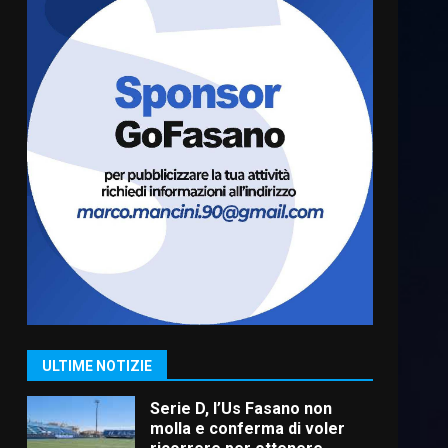
“I Contestatori: Musica di
Rivoluzione”: nuovo
appuntamento con “Fasano in
Banda”
6
7 Agosto 2026 06:05
US Fasano, Scianaro:
“Profonda amarezza per
esclusione dal campionato di
calcio”
7
7 Agosto 2026 06:00
Grande successo per la
“Sagra del Pesce Spada” a
Savelletri
9 Agosto 2026 07:32
1
ULTIME NOTIZIE
Serie D, l’Us Fasano non
molla e conferma di voler