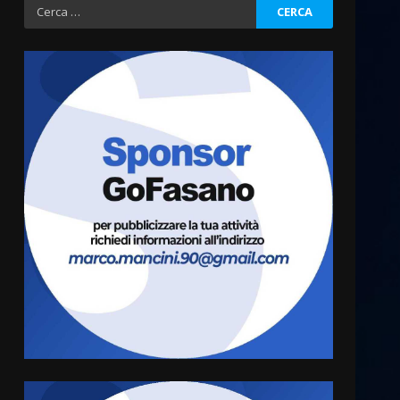
Ricerca
per:
La Banda Città di Fasano apre
ufficialmente la Festa di
Savelletri
8 Agosto 2026 11:00
3
Savelletri in festa, domani
sera grande spettacolo con
Uccio De Santis
8 Agosto 2026 07:30
4
Politiche Giovanili e Mobilità
Sostenibile: premiati gli
studenti universitari del
bando “La strada giusta”
5
8 Agosto 2026 07:15