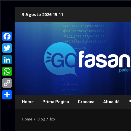
Skip
9 Agosto 2026 15:11
to
content
Facebook
Twitter
LinkedIn
WhatsApp
Copy
Link
Home
Prima Pagina
Cronaca
Attualità
P
Condividi
Home
Blog
lcp