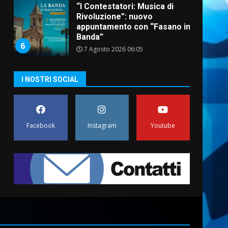
“I Contestatori: Musica di
Rivoluzione”: nuovo
appuntamento con “Fasano in
Banda”
6
7 Agosto 2026 06:05
US Fasano, Scianaro:
I NOSTRI SOCIAL
“Profonda amarezza per
esclusione dal campionato di
calcio”
7
7 Agosto 2026 06:00
Facebook
Instagram
Youtube
Grande successo per la
“Sagra del Pesce Spada” a
Savelletri
9 Agosto 2026 07:32
1
Serie D, l’Us Fasano non
molla e conferma di voler
ricorrere per ottenere
l’iscrizione