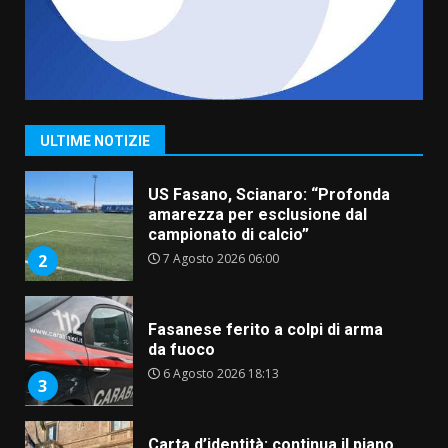
6 Agosto 2026 06:15
7
“I Contestatori: Musica di
Rivoluzione”: nuovo
appuntamento con “Fasano in
Banda”
1
ULTIME NOTIZIE
7 Agosto 2026 06:05
US Fasano, Scianaro: “Profonda
amarezza per esclusione dal
campionato di calcio”
7 Agosto 2026 06:00
2
Fasanese ferito a colpi di arma
da fuoco
6 Agosto 2026 18:13
3
Carta d’identità: continua il piano