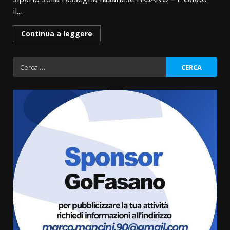
il...
Continua a leggere
Ricerca
per:
Fasanese ferito a colpi di arma
da fuoco
6 Agosto 2026 18:13
3