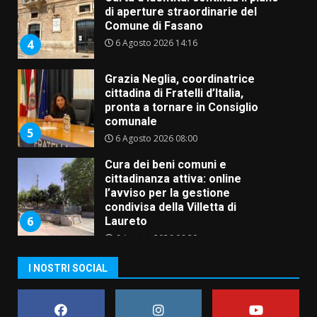
di aperture straordinarie del
Comune di Fasano
6 Agosto 2026 14:16
4
Grazia Neglia, coordinatrice
cittadina di Fratelli d’Italia,
pronta a tornare in Consiglio
comunale
5
6 Agosto 2026 08:00
Cura dei beni comuni e
cittadinanza attiva: online
l’avviso per la gestione
condivisa della Villetta di
6
Laureto
6 Agosto 2026 06:20
La magia del Minareto e la prima
I NOSTRI SOCIAL
assoluta de “L’Albergo
Belvedere. Il rapimento”
6 Agosto 2026 06:15
7