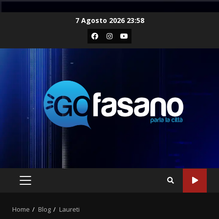
Skip
7 Agosto 2026 23:58
to
Facebook
Instagram
Youtube
content
PRIMARY
MENU
Home
Blog
Laureti