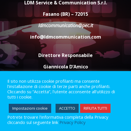
LDM Service & Communication S.r.l.
Comune di Fasano
6 Agosto 2026 14:16
4
Fasano (BR) – 72015
ldmcommunication@pec.it
Grazia Neglia, coordinatrice
cittadina di Fratelli d’Italia,
info@ldmcommunication.com
pronta a tornare in Consiglio
comunale
5
6 Agosto 2026 08:00
Direttore Responsabile
Giannicola D’Amico
Il sito non utilizza cookie profilanti ma consente
Termini e Condizioni
Privacy Policy
l'installazione di cookie di terze parti anche profilanti.
Informazioni Legali
Cliccando su “Accetta”, l'utente acconsente all'utilizzo di
tutti i cookie.
Facebook
Instagram
Youtube
Impostazioni cookie
ACCETTO
RIFIUTA TUTTI
Potrete trovare l'informativa completa della Privacy
2023 © Gofasano
|
Powered by
Creativestudio
&
LGC
.
cliccando sul seguente link
Privacy Policy