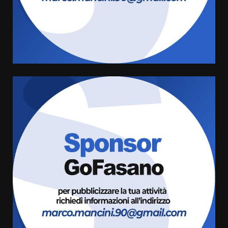
Carta d’identità: continua il piano
di aperture straordinarie del
Comune di Fasano
6 Agosto 2026 14:16
4
Grazia Neglia, coordinatrice
cittadina di Fratelli d’Italia,
pronta a tornare in Consiglio
comunale
5
6 Agosto 2026 08:00
Cura dei beni comuni e
cittadinanza attiva: online
l’avviso per la gestione
condivisa della Villetta di
6
Laureto
6 Agosto 2026 06:20
La magia del Minareto e la prima
assoluta de “L’Albergo
Belvedere. Il rapimento”