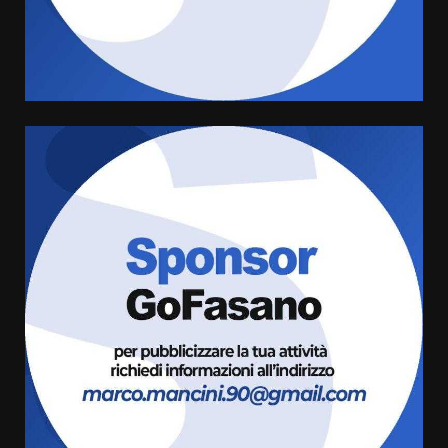
di aperture straordinarie del
Comune di Fasano
6 Agosto 2026 14:16
4
Grazia Neglia, coordinatrice
cittadina di Fratelli d’Italia,
pronta a tornare in Consiglio
comunale
5
6 Agosto 2026 08:00
Cura dei beni comuni e
cittadinanza attiva: online
l’avviso per la gestione
condivisa della Villetta di
6
Laureto
6 Agosto 2026 06:20
La magia del Minareto e la prima
assoluta de “L’Albergo
Belvedere. Il rapimento”
6 Agosto 2026 06:15
7