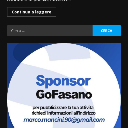
Continua a leggere
Ricerca
per:
Fasanese ferito a colpi di arma
da fuoco
6 Agosto 2026 18:13
3
Carta d’identità: continua il piano