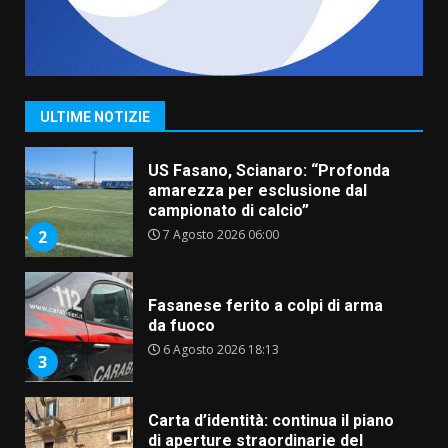
“I Contestatori: Musica di
Rivoluzione”: nuovo
appuntamento con “Fasano in
Banda”
1
ULTIME NOTIZIE
7 Agosto 2026 06:05
US Fasano, Scianaro: “Profonda
amarezza per esclusione dal
campionato di calcio”
7 Agosto 2026 06:00
2
Fasanese ferito a colpi di arma
da fuoco
6 Agosto 2026 18:13
3
Carta d’identità: continua il piano
di aperture straordinarie del