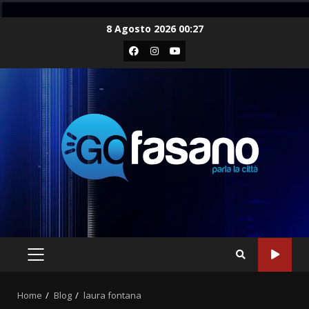
Skip
8 Agosto 2026 00:27
to
Facebook
Instagram
Youtube
content
PRIMARY
MENU
Home
Blog
laura fontana