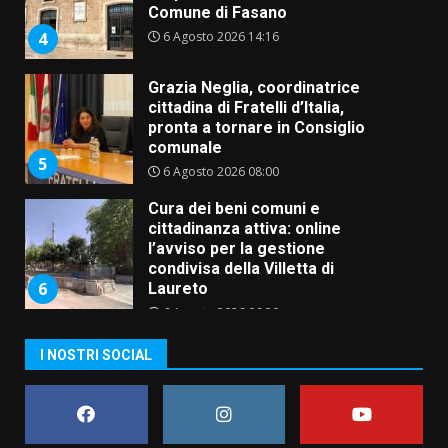
Comune di Fasano
6 Agosto 2026 14:16
4
Grazia Neglia, coordinatrice
cittadina di Fratelli d’Italia,
pronta a tornare in Consiglio
comunale
5
6 Agosto 2026 08:00
Cura dei beni comuni e
cittadinanza attiva: online
l’avviso per la gestione
condivisa della Villetta di
6
Laureto
6 Agosto 2026 06:20
La magia del Minareto e la prima
I NOSTRI SOCIAL
assoluta de “L’Albergo
Belvedere. Il rapimento”
6 Agosto 2026 06:15
7