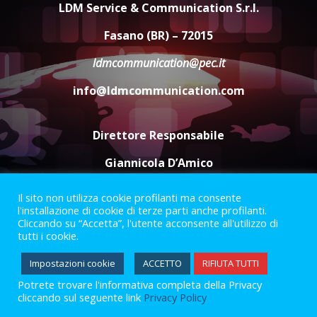
dal campionato
LDM Service & Communication S.r.l.
5 Agosto 2026 17:30
4
Fasano (BR) – 72015
ldmcommunication@pec.it
Truffatori in azione nelle
info@ldmcommunication.com
frazioni fasanesi
5 Agosto 2026 11:03
5
Direttore Responsabile
Giannicola D’Amico
Il sito non utilizza cookie profilanti ma consente
Termini e Condizioni
Privacy Policy
l'installazione di cookie di terze parti anche profilanti.
Informazioni Legali
Cliccando su “Accetta”, l'utente acconsente all'utilizzo di
tutti i cookie.
Facebook
Instagram
Youtube
Impostazioni cookie
ACCETTO
RIFIUTA TUTTI
Potrete trovare l'informativa completa della Privacy
2023 © Gofasano
|
Powered by
Creativestudio
&
LGC
.
cliccando sul seguente link
Privacy Policy