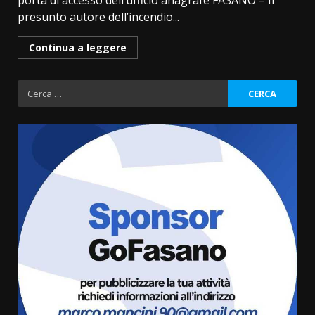
porta di accesso dell’ufficio anagrafe FASANO – Il
presunto autore dell’incendio...
Continua a leggere
Ricerca
per:
La magia del Minareto e la prima
assoluta de “L’Albergo
Belvedere. Il rapimento”
6 Agosto 2026 06:15
3