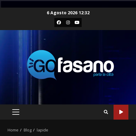
Skip
6 Agosto 2026 12:32
to
Facebook
Instagram
Youtube
content
PRIMARY
MENU
Home
Blog
lapide