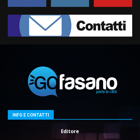
Grazia Neglia, coordinatrice
cittadina di Fratelli d’Italia,
pronta a tornare in Consiglio
comunale
1
6 Agosto 2026 08:00
Cura dei beni comuni e
cittadinanza attiva: online
l’avviso per la gestione
condivisa della Villetta di
2
Laureto
6 Agosto 2026 06:20
La magia del Minareto e la prima
assoluta de “L’Albergo
Belvedere. Il rapimento”
6 Agosto 2026 06:15
3
INFO E CONTATTI
Editore
Serie D, l’Us Fasano è escluso