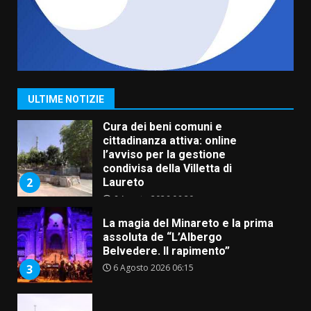
5 Agosto 2026 06:10
7
Grazia Neglia, coordinatrice
cittadina di Fratelli d’Italia,
pronta a tornare in Consiglio
comunale
1
ULTIME NOTIZIE
6 Agosto 2026 08:00
Cura dei beni comuni e
cittadinanza attiva: online
l’avviso per la gestione
condivisa della Villetta di
2
Laureto
6 Agosto 2026 06:20
La magia del Minareto e la prima
assoluta de “L’Albergo
Belvedere. Il rapimento”
6 Agosto 2026 06:15
3