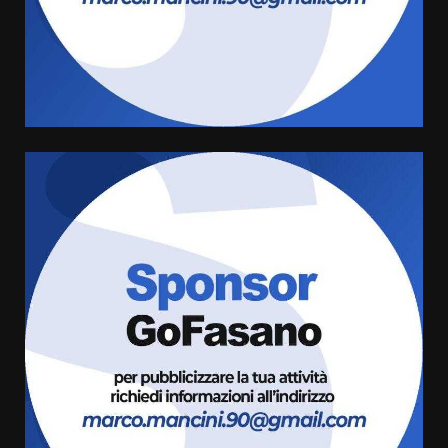
Serie D, l’Us Fasano è escluso
dal campionato
5 Agosto 2026 17:30
4
Truffatori in azione nelle
frazioni fasanesi
5 Agosto 2026 11:03
5
Residenti di Savelletri scrivono
al Prefetto: “Noi cittadini di
serie B”
5 Agosto 2026 06:15
6
A Savelletri torna la Sagra del
Pesce Spada: appuntamento a
sabato 8 agosto