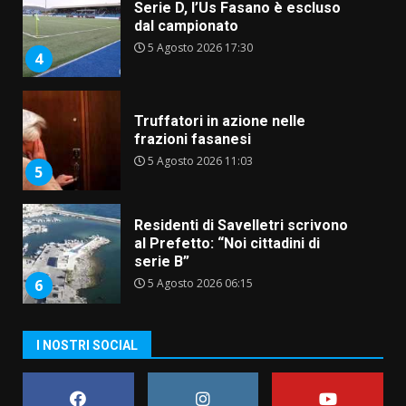
Serie D, l’Us Fasano è escluso
dal campionato
5 Agosto 2026 17:30
4
Truffatori in azione nelle
frazioni fasanesi
5 Agosto 2026 11:03
5
Residenti di Savelletri scrivono
al Prefetto: “Noi cittadini di
serie B”
5 Agosto 2026 06:15
6
A Savelletri torna la Sagra del
I NOSTRI SOCIAL
Pesce Spada: appuntamento a
sabato 8 agosto
5 Agosto 2026 06:10
7