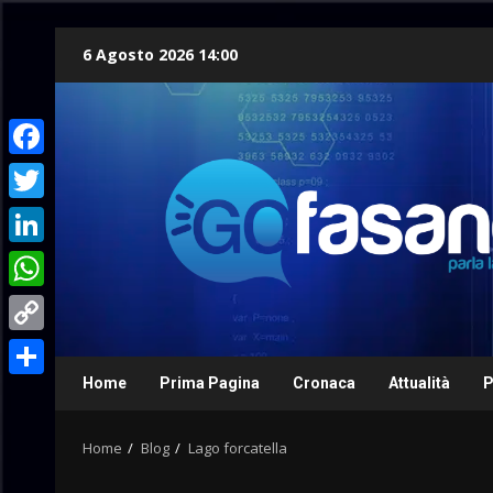
Skip
6 Agosto 2026 14:00
to
content
Facebook
Twitter
LinkedIn
WhatsApp
Copy
Link
Home
Prima Pagina
Cronaca
Attualità
P
Condividi
Home
Blog
Lago forcatella