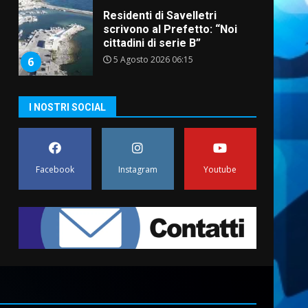
Residenti di Savelletri
scrivono al Prefetto: “Noi
cittadini di serie B”
5 Agosto 2026 06:15
6
A Savelletri torna la Sagra del
I NOSTRI SOCIAL
Pesce Spada: appuntamento
a sabato 8 agosto
5 Agosto 2026 06:10
7
Facebook
Instagram
Youtube
Grazia Neglia, coordinatrice
cittadina di Fratelli d’Italia,
pronta a tornare in Consiglio
comunale
1
6 Agosto 2026 08:00
Cura dei beni comuni e
cittadinanza attiva: online
l’avviso per la gestione
condivisa della Villetta di