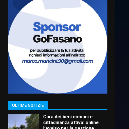
Residenti di Savelletri
scrivono al Prefetto: “Noi
cittadini di serie B”
5 Agosto 2026 06:15
6
A Savelletri torna la Sagra del
Pesce Spada: appuntamento
a sabato 8 agosto
5 Agosto 2026 06:10
7
Grazia Neglia, coordinatrice
cittadina di Fratelli d’Italia,
pronta a tornare in Consiglio
comunale
1
ULTIME NOTIZIE
6 Agosto 2026 08:00
Cura dei beni comuni e
cittadinanza attiva: online
l’avviso per la gestione