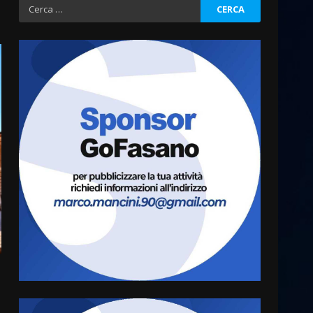
Ricerca
per:
La magia del Minareto e la
prima assoluta de “L’Albergo
Belvedere. Il rapimento”
6 Agosto 2026 06:15
3
Serie D, l’Us Fasano è
escluso dal campionato
5 Agosto 2026 17:30
4
Truffatori in azione nelle
frazioni fasanesi
5 Agosto 2026 11:03
5