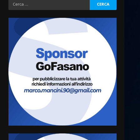
Ricerca
per:
Politiche Giovanili e Mobilità
Sostenibile: premiati gli
studenti universitari del
bando “La strada giusta”
3
8 Agosto 2026 07:15
“I Contestatori: Musica di
Rivoluzione”: nuovo
appuntamento con “Fasano in
Banda”
4
7 Agosto 2026 06:05
US Fasano, Scianaro:
“Profonda amarezza per
esclusione dal campionato di
calcio”
5
7 Agosto 2026 06:00