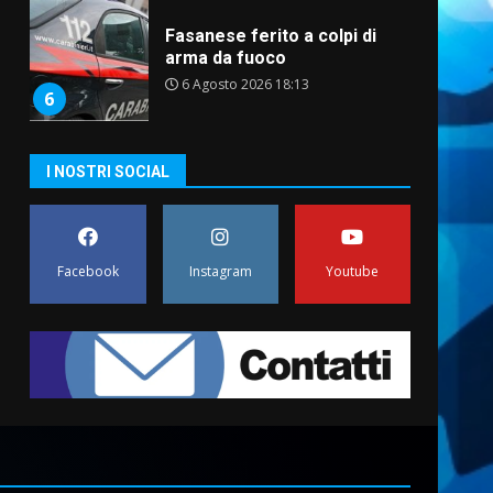
Fasanese ferito a colpi di
arma da fuoco
6 Agosto 2026 18:13
6
Carta d’identità: continua il
I NOSTRI SOCIAL
piano di aperture
straordinarie del Comune di
Fasano
7
6 Agosto 2026 14:16
Facebook
Instagram
Youtube
La Banda Città di Fasano apre
ufficialmente la Festa di
Savelletri
8 Agosto 2026 11:00
1
Savelletri in festa, domani
sera grande spettacolo con
Uccio De Santis