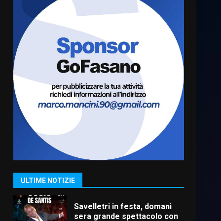
Fasanese ferito a colpi di
arma da fuoco
6 Agosto 2026 18:13
6
Carta d’identità: continua il
piano di aperture
straordinarie del Comune di
Fasano
7
6 Agosto 2026 14:16
La Banda Città di Fasano apre
ufficialmente la Festa di
Savelletri
8 Agosto 2026 11:00
1
ULTIME NOTIZIE
Savelletri in festa, domani
sera grande spettacolo con