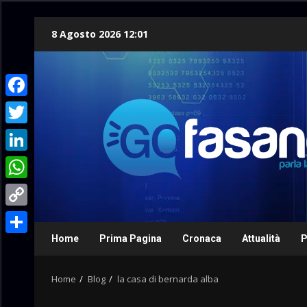
Skip
8 Agosto 2026 12:01
to
content
Facebook
Twitter
LinkedIn
WhatsApp
Copy
Link
Home
Prima Pagina
Cronaca
Attualità
P
Condividi
Home
Blog
la casa di bernarda alba