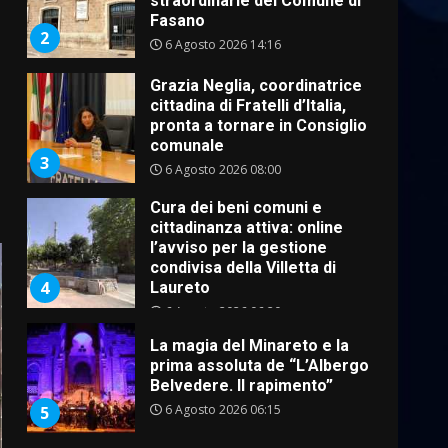
straordinarie del Comune di
Fasano
2
6 Agosto 2026 14:16
Grazia Neglia, coordinatrice
cittadina di Fratelli d’Italia,
pronta a tornare in Consiglio
comunale
3
6 Agosto 2026 08:00
Cura dei beni comuni e
cittadinanza attiva: online
l’avviso per la gestione
condivisa della Villetta di
4
Laureto
6 Agosto 2026 06:20
La magia del Minareto e la
prima assoluta de “L’Albergo
Belvedere. Il rapimento”
6 Agosto 2026 06:15
5