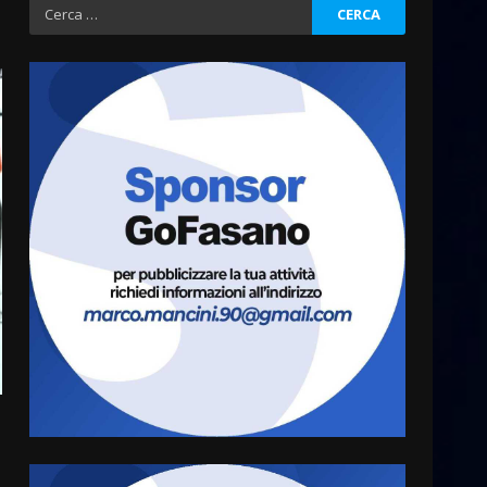
Ricerca
per:
Grazia Neglia, coordinatrice
cittadina di Fratelli d’Italia,
pronta a tornare in Consiglio
comunale
3
6 Agosto 2026 08:00
Cura dei beni comuni e
cittadinanza attiva: online
l’avviso per la gestione
condivisa della Villetta di
4
Laureto
6 Agosto 2026 06:20
La magia del Minareto e la
prima assoluta de “L’Albergo
Belvedere. Il rapimento”
6 Agosto 2026 06:15
5