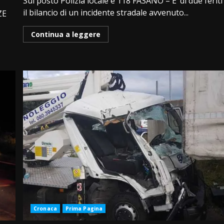
Sul posto Polizia locale e 118 FASANO – E’ di due feriti
il bilancio di un incidente stradale avvenuto...
ZE
Continua a leggere
Cronaca
Prima Pagina