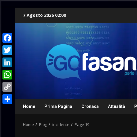
Skip
7 Agosto 2026 02:00
to
content
Facebook
Twitter
LinkedIn
WhatsApp
Copy
Link
Home
Prima Pagina
Cronaca
Attualità
P
Condividi
Home
Blog
incidente
Page 19