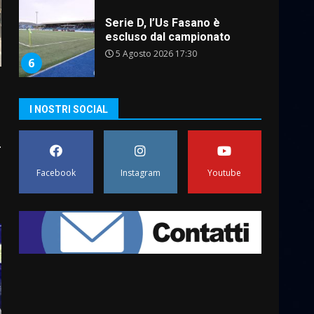
Serie D, l’Us Fasano è
escluso dal campionato
5 Agosto 2026 17:30
6
I NOSTRI SOCIAL
Truffatori in azione nelle
frazioni fasanesi
5 Agosto 2026 11:03
.
7
Facebook
Instagram
Youtube
Fasanese ferito a colpi di
arma da fuoco
6 Agosto 2026 18:13
1
Carta d’identità: continua il
piano di aperture
straordinarie del Comune di
Fasano