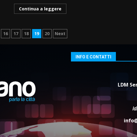
Continua a leggere
ne
16
17
18
19
20
Next
INFO E CONTATTI
LDM Ser
l
info