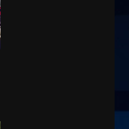
2
6 Agosto 2026 14:16
Grazia Neglia, coordinatrice
cittadina di Fratelli d’Italia,
pronta a tornare in Consiglio
comunale
3
6 Agosto 2026 08:00
Cura dei beni comuni e
cittadinanza attiva: online
l’avviso per la gestione
condivisa della Villetta di
4
Laureto
6 Agosto 2026 06:20
La magia del Minareto e la
prima assoluta de “L’Albergo
Belvedere. Il rapimento”
6 Agosto 2026 06:15
5