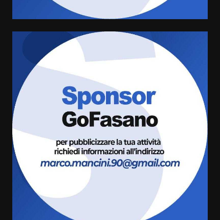
comunale
5
6 Agosto 2026 08:00
Cura dei beni comuni e
cittadinanza attiva: online
l’avviso per la gestione
condivisa della Villetta di
6
Laureto
6 Agosto 2026 06:20
La magia del Minareto e la prima
assoluta de “L’Albergo
Belvedere. Il rapimento”
6 Agosto 2026 06:15
7
“I Contestatori: Musica di
Rivoluzione”: nuovo
appuntamento con “Fasano in
Banda”
1
7 Agosto 2026 06:05