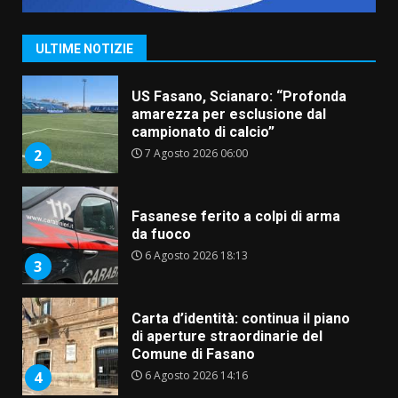
US Fasano, Scianaro: “Profonda
amarezza per esclusione dal
campionato di calcio”
ULTIME NOTIZIE
7 Agosto 2026 06:00
2
Fasanese ferito a colpi di arma
da fuoco
6 Agosto 2026 18:13
3
Carta d’identità: continua il piano
di aperture straordinarie del
Comune di Fasano
6 Agosto 2026 14:16
4
Grazia Neglia, coordinatrice
cittadina di Fratelli d’Italia,
pronta a tornare in Consiglio
comunale
5