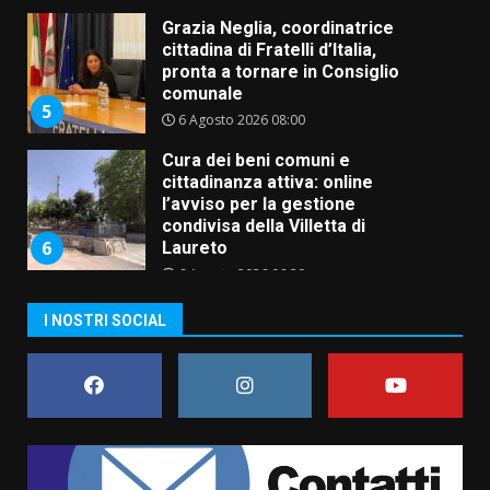
6 Agosto 2026 08:00
Cura dei beni comuni e
cittadinanza attiva: online
l’avviso per la gestione
condivisa della Villetta di
6
Laureto
6 Agosto 2026 06:20
La magia del Minareto e la prima
assoluta de “L’Albergo
Belvedere. Il rapimento”
6 Agosto 2026 06:15
7
I NOSTRI SOCIAL
“I Contestatori: Musica di
Rivoluzione”: nuovo
appuntamento con “Fasano in
Banda”
1
7 Agosto 2026 06:05
US Fasano, Scianaro: “Profonda