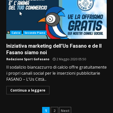
Calcio
Secondo Piano
Iniziativa marketing dell’Us Fasano e de Il
Fasano siamo noi
Redazione Sport GoFasano
2 Maggio 2020 05:50
Il sodalizio biancazzurro di calcio offre gratuitamente
i propri canali social per le inserzioni pubblicitarie
FASANO – L’Us Città...
Continua a leggere
Paginazione
1
2
Next