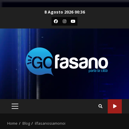
Skip
8 Agosto 2026 00:36
to
Facebook
Instagram
Youtube
content
PRIMARY
MENU
Home
Blog
ilfasanosiamonoi