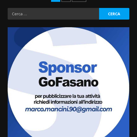
degli
Ricerca
per:
articoli
Fasanese ferito a colpi di arma
da fuoco
6 Agosto 2026 18:13
3
Carta d’identità: continua il piano
di aperture straordinarie del
Comune di Fasano
6 Agosto 2026 14:16
4
Grazia Neglia, coordinatrice
cittadina di Fratelli d’Italia,
pronta a tornare in Consiglio