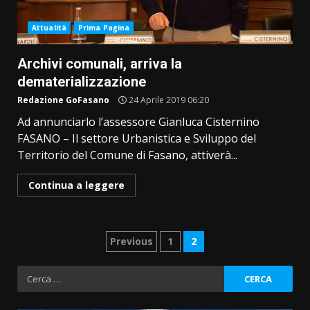
Attualità
Prima Pagina
Archivi comunali, arriva la
dematerializzazione
Redazione GoFasano
24 Aprile 2019 06:20
Ad annunciarlo l’assessore Gianluca Cisternino
FASANO – Il settore Urbanistica e Sviluppo del
Territorio del Comune di Fasano, attiverà...
Continua a leggere
Paginazione
Previous
1
2
degli
Ricerca
per:
articoli