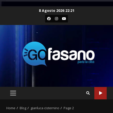
Skip
8 Agosto 2026 22:21
to
Facebook
Instagram
Youtube
content
PRIMARY
MENU
Home
Blog
gianluca cisternino
Page 2