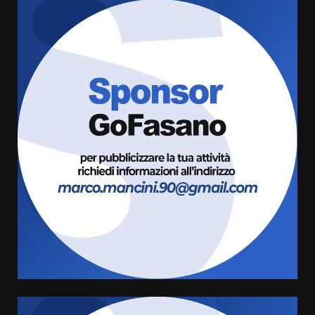
Savelletri in festa, domani sera
grande spettacolo con Uccio De
Santis
8 Agosto 2026 07:30
3
Politiche Giovanili e Mobilità
Sostenibile: premiati gli studenti
universitari del bando “La strada
giusta”
4
8 Agosto 2026 07:15
“I Contestatori: Musica di
Rivoluzione”: nuovo
appuntamento con “Fasano in