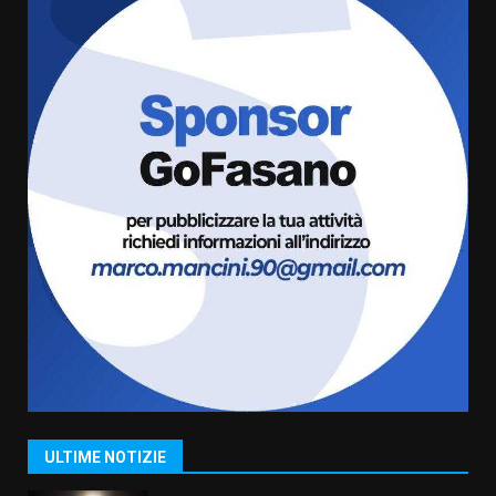
Banda”
5
7 Agosto 2026 06:05
US Fasano, Scianaro: “Profonda
amarezza per esclusione dal
campionato di calcio”
7 Agosto 2026 06:00
6
Fasanese ferito a colpi di arma
da fuoco
6 Agosto 2026 18:13
7
Serie D, l’Us Fasano non molla e
conferma di voler ricorrere per
ottenere l’iscrizione
8 Agosto 2026 19:55
1
ULTIME NOTIZIE