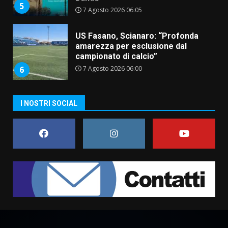
5
7 Agosto 2026 06:05
US Fasano, Scianaro: “Profonda
amarezza per esclusione dal
campionato di calcio”
7 Agosto 2026 06:00
6
I NOSTRI SOCIAL
Fasanese ferito a colpi di arma
da fuoco
6 Agosto 2026 18:13
7
Serie D, l’Us Fasano non molla e
conferma di voler ricorrere per
ottenere l’iscrizione
8 Agosto 2026 19:55
1
La Banda Città di Fasano apre