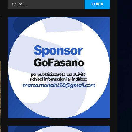
Ricerca
per:
o
Fasanese ferito a colpi di
arma da fuoco
6 Agosto 2026 18:13
3
Carta d’identità: continua il
piano di aperture
straordinarie del Comune di
Fasano
4
6 Agosto 2026 14:16
Grazia Neglia, coordinatrice
cittadina di Fratelli d’Italia,
pronta a tornare in Consiglio
comunale
5
6 Agosto 2026 08:00