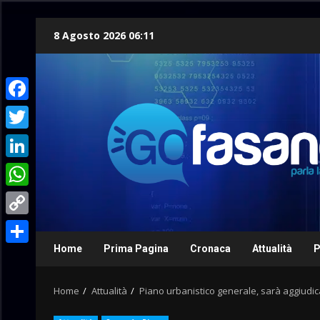
Skip
8 Agosto 2026 06:11
to
content
Facebook
Twitter
LinkedIn
WhatsApp
Copy
Link
Home
Prima Pagina
Cronaca
Attualità
P
Condividi
Home
Attualità
Piano urbanistico generale, sarà aggiudica