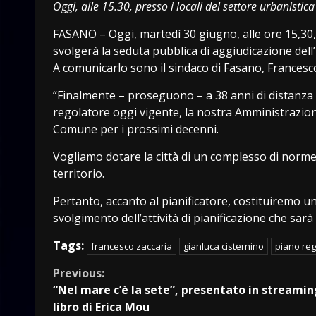
Oggi, alle 15.30, presso i locali del settore urbanistica
FASANO – Oggi, martedì 30 giugno, alle ore 15,30, p
svolgerà la seduta pubblica di aggiudicazione dell
A comunicarlo sono il sindaco di Fasano, Francesco
“Finalmente – proseguono – a 38 anni di distanza d
regolatore oggi vigente, la nostra Amministrazione 
Comune per i prossimi decenni.
Vogliamo dotare la città di un complesso di norme p
territorio.
Pertanto, accanto al pianificatore, costituiremo un 
svolgimento dell’attività di pianificazione che sar
Tags:
francesco zaccaria
gianluca cisternino
piano reg
Continue
Previous:
“Nel mare c’è la sete”, presentato in streaming
Reading
libro di Erica Mou