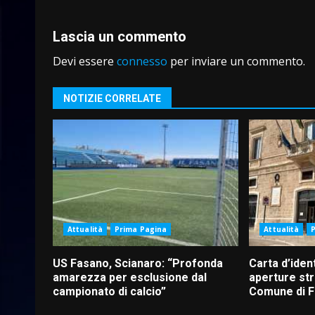
Lascia un commento
Devi essere
connesso
per inviare un commento.
NOTIZIE CORRELATE
Attualità
Prima Pagina
Attualità
US Fasano, Scianaro: “Profonda
Carta d’ident
amarezza per esclusione dal
aperture str
campionato di calcio”
Comune di 