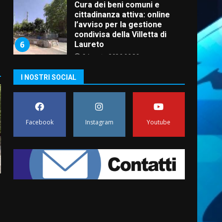
Cura dei beni comuni e
cittadinanza attiva: online
l’avviso per la gestione
condivisa della Villetta di
6
Laureto
6 Agosto 2026 06:20
La magia del Minareto e la
I NOSTRI SOCIAL
prima assoluta de “L’Albergo
Belvedere. Il rapimento”
6 Agosto 2026 06:15
7
Facebook
Instagram
Youtube
“I Contestatori: Musica di
Rivoluzione”: nuovo
appuntamento con “Fasano in
Banda”
1
7 Agosto 2026 06:05
US Fasano, Scianaro:
“Profonda amarezza per
esclusione dal campionato di
calcio”