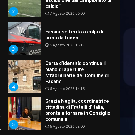
esclusione dal campionato di
calcio”
2
7 Agosto 2026 06:00
Fasanese ferito a colpi di
arma da fuoco
6 Agosto 2026 18:13
3
Carta d’identità: continua il
piano di aperture
straordinarie del Comune di
Fasano
4
6 Agosto 2026 14:16
Grazia Neglia, coordinatrice
cittadina di Fratelli d’Italia,
pronta a tornare in Consiglio
:
comunale
e
5
6 Agosto 2026 08:00
”