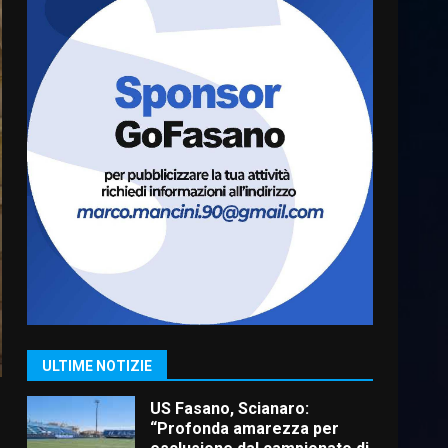
Cura dei beni comuni e
cittadinanza attiva: online
l’avviso per la gestione
condivisa della Villetta di
6
Laureto
6 Agosto 2026 06:20
La magia del Minareto e la
prima assoluta de “L’Albergo
Belvedere. Il rapimento”
6 Agosto 2026 06:15
7
“I Contestatori: Musica di
Rivoluzione”: nuovo
appuntamento con “Fasano in
Banda”
1
ULTIME NOTIZIE
7 Agosto 2026 06:05
US Fasano, Scianaro:
“Profonda amarezza per