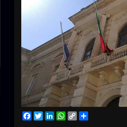
Facebook
Twitter
LinkedIn
WhatsApp
Copy
Condivid
Link