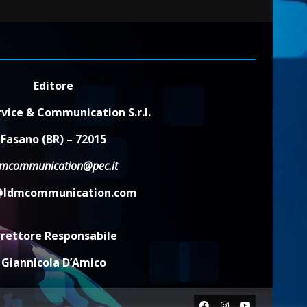
2
7 Agosto 2026 06:00
Fasanese ferito a colpi di
arma da fuoco
Editore
6 Agosto 2026 18:13
3
vice & Communication S.r.l.
Carta d’identità: continua il
Fasano (BR) – 72015
piano di aperture
straordinarie del Comune di
dmcommunication@pec.it
Fasano
4
6 Agosto 2026 14:16
@ldmcommunication.com
Grazia Neglia, coordinatrice
cittadina di Fratelli d’Italia,
irettore Responsabile
pronta a tornare in Consiglio
comunale
Giannicola D’Amico
5
6 Agosto 2026 08:00
Facebook
Instagram
Youtube