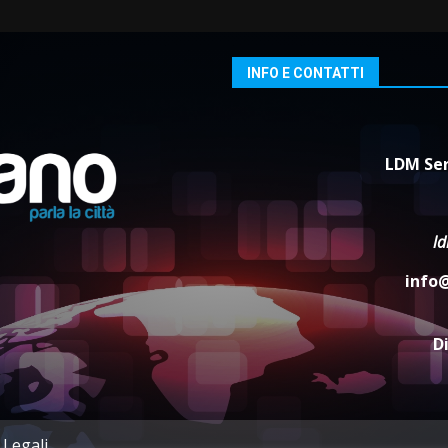
INFO E CONTATTI
LDM Ser
l
info
D
 Legali