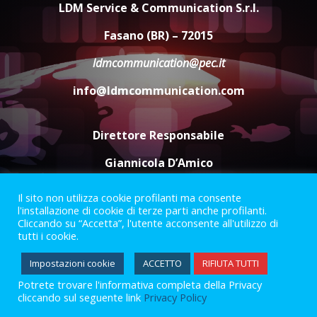
appuntamento con “Fasano in
LDM Service & Communication S.r.l.
Banda”
4
Fasano (BR) – 72015
7 Agosto 2026 06:05
ldmcommunication@pec.it
US Fasano, Scianaro: “Profonda
amarezza per esclusione dal
info@ldmcommunication.com
campionato di calcio”
7 Agosto 2026 06:00
5
Direttore Responsabile
Giannicola D’Amico
Il sito non utilizza cookie profilanti ma consente
Termini e Condizioni
Privacy Policy
l'installazione di cookie di terze parti anche profilanti.
Informazioni Legali
Cliccando su “Accetta”, l'utente acconsente all'utilizzo di
tutti i cookie.
Facebook
Instagram
Youtube
Impostazioni cookie
ACCETTO
RIFIUTA TUTTI
Potrete trovare l'informativa completa della Privacy
2023 © Gofasano
|
Powered by
Creativestudio
&
LGC
.
cliccando sul seguente link
Privacy Policy