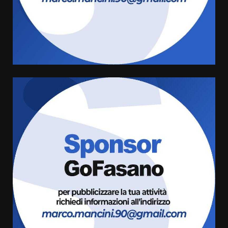
“I Contestatori: Musica di
Rivoluzione”: nuovo
appuntamento con “Fasano in
Banda”
4
7 Agosto 2026 06:05
US Fasano, Scianaro: “Profonda
amarezza per esclusione dal
campionato di calcio”
7 Agosto 2026 06:00
5
Fasanese ferito a colpi di arma
da fuoco
6 Agosto 2026 18:13
6
Carta d’identità: continua il piano
di aperture straordinarie del
Comune di Fasano