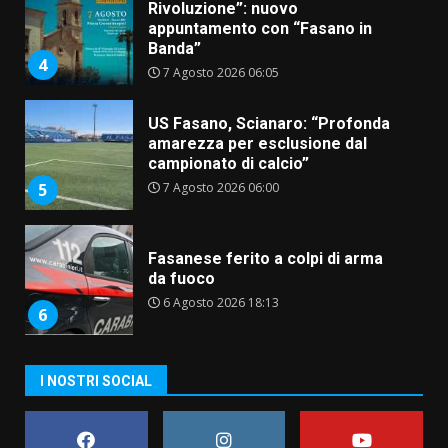
Rivoluzione”: nuovo
appuntamento con “Fasano in
Banda”
4
7 Agosto 2026 06:05
US Fasano, Scianaro: “Profonda
amarezza per esclusione dal
campionato di calcio”
7 Agosto 2026 06:00
5
Fasanese ferito a colpi di arma
da fuoco
6 Agosto 2026 18:13
6
Carta d’identità: continua il piano
I NOSTRI SOCIAL
di aperture straordinarie del
Comune di Fasano
6 Agosto 2026 14:16
7