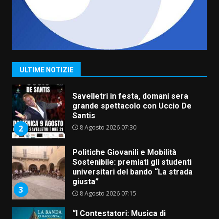
6 Agosto 2026 14:16
7
La Banda Città di Fasano apre
ufficialmente la Festa di
Savelletri
8 Agosto 2026 11:00
1
ULTIME NOTIZIE
Savelletri in festa, domani sera
grande spettacolo con Uccio De
Santis
8 Agosto 2026 07:30
2
Politiche Giovanili e Mobilità
Sostenibile: premiati gli studenti
universitari del bando “La strada
giusta”
3
8 Agosto 2026 07:15
“I Contestatori: Musica di