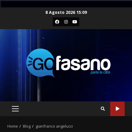
Skip
8 Agosto 2026 15:09
to
Facebook
Instagram
Youtube
content
PRIMARY
MENU
Home
Blog
gianfranco angelucci