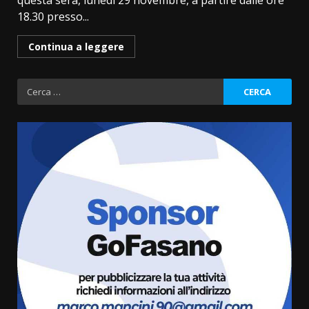
questa sera, lunedì 29 novembre, a partire dalle ore
18.30 presso...
Continua a leggere
Ricerca
per:
Politiche Giovanili e Mobilità
Sostenibile: premiati gli studenti
universitari del bando “La strada
giusta”
3
8 Agosto 2026 07:15