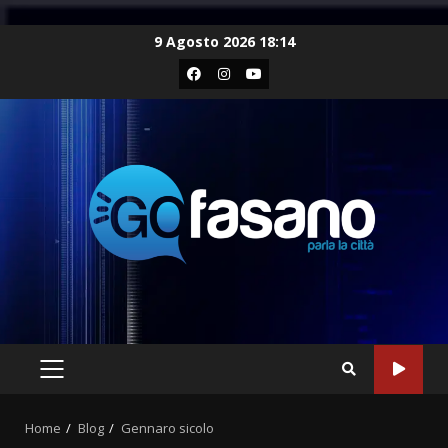
Skip
9 Agosto 2026 18:14
to
Facebook
Instagram
Youtube
content
PRIMARY
MENU
Home
Blog
Gennaro sicolo