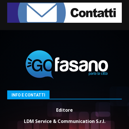
Serie D, l’Us Fasano non molla e
conferma di voler ricorrere per
ottenere l’iscrizione
8 Agosto 2026 19:55
2
La Banda Città di Fasano apre
ufficialmente la Festa di
Savelletri
8 Agosto 2026 11:00
3
Savelletri in festa, domani sera
grande spettacolo con Uccio De
Santis
8 Agosto 2026 07:30
INFO E CONTATTI
4
Editore
Politiche Giovanili e Mobilità
Sostenibile: premiati gli studenti
LDM Service & Communication S.r.l.
universitari del bando “La strada
giusta”