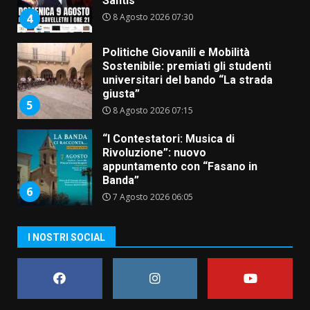
giusta”
5
8 Agosto 2026 07:15
“I Contestatori: Musica di
Rivoluzione”: nuovo
appuntamento con “Fasano in
Banda”
6
7 Agosto 2026 06:05
US Fasano, Scianaro: “Profonda
amarezza per esclusione dal
campionato di calcio”
7 Agosto 2026 06:00
7
I NOSTRI SOCIAL
Grande successo per la “Sagra
del Pesce Spada” a Savelletri
9 Agosto 2026 07:32
1