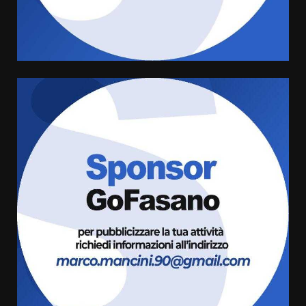
universitari del bando “La strada
giusta”
5
8 Agosto 2026 07:15
“I Contestatori: Musica di
Rivoluzione”: nuovo
appuntamento con “Fasano in
Banda”
6
7 Agosto 2026 06:05
US Fasano, Scianaro: “Profonda
amarezza per esclusione dal
campionato di calcio”
7 Agosto 2026 06:00
7
Grande successo per la “Sagra
del Pesce Spada” a Savelletri
9 Agosto 2026 07:32
1