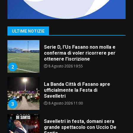
Serie D, l’Us Fasano non molla e
conferma di voler ricorrere per
ottenere l’iscrizione
8 Agosto 2026 19:55
2
ULTIME NOTIZIE
La Banda Città di Fasano apre
ufficialmente la Festa di
Savelletri
8 Agosto 2026 11:00
3
Savelletri in festa, domani sera
grande spettacolo con Uccio De
Santis
8 Agosto 2026 07:30
4
Politiche Giovanili e Mobilità
Sostenibile: premiati gli studenti
universitari del bando “La strada