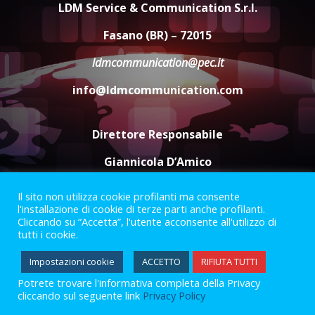
LDM Service & Communication S.r.l.
Comune di Fasano
6 Agosto 2026 14:16
4
Fasano (BR) – 72015
ldmcommunication@pec.it
Grazia Neglia, coordinatrice
cittadina di Fratelli d’Italia,
info@ldmcommunication.com
pronta a tornare in Consiglio
comunale
5
6 Agosto 2026 08:00
Direttore Responsabile
Giannicola D’Amico
Il sito non utilizza cookie profilanti ma consente
Termini e Condizioni
Privacy Policy
l'installazione di cookie di terze parti anche profilanti.
Informazioni Legali
Cliccando su “Accetta”, l'utente acconsente all'utilizzo di
tutti i cookie.
Facebook
Instagram
Youtube
Impostazioni cookie
ACCETTO
RIFIUTA TUTTI
Potrete trovare l'informativa completa della Privacy
2023 © Gofasano
|
Powered by
Creativestudio
&
LGC
.
cliccando sul seguente link
Privacy Policy