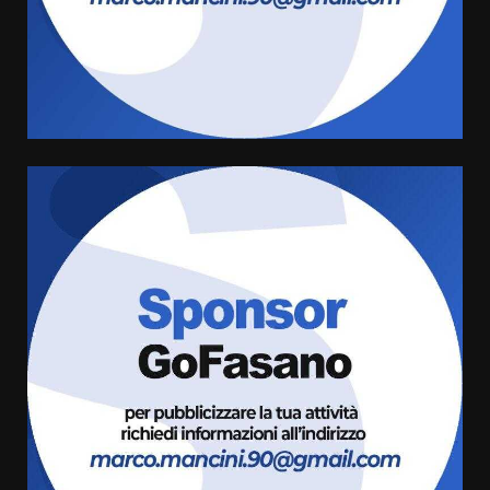
Carta d’identità: continua il piano
di aperture straordinarie del
Comune di Fasano
6 Agosto 2026 14:16
4
Grazia Neglia, coordinatrice
cittadina di Fratelli d’Italia,
pronta a tornare in Consiglio
comunale
5
6 Agosto 2026 08:00
Cura dei beni comuni e
cittadinanza attiva: online
l’avviso per la gestione
condivisa della Villetta di
6
Laureto
6 Agosto 2026 06:20
La magia del Minareto e la prima
assoluta de “L’Albergo
Belvedere. Il rapimento”