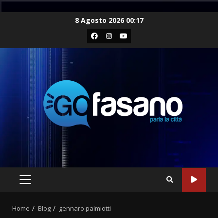
Skip
8 Agosto 2026 00:17
to
Facebook
Instagram
Youtube
content
PRIMARY
MENU
Home
Blog
gennaro palmiotti