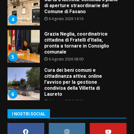
di aperture straordinarie del
Comune di Fasano
6 Agosto 2026 14:16
4
Grazia Neglia, coordinatrice
cittadina di Fratelli d’Italia,
pronta a tornare in Consiglio
comunale
5
6 Agosto 2026 08:00
Cura dei beni comuni e
cittadinanza attiva: online
l’avviso per la gestione
condivisa della Villetta di
6
Laureto
6 Agosto 2026 06:20
La magia del Minareto e la prima
I NOSTRI SOCIAL
assoluta de “L’Albergo
Belvedere. Il rapimento”
6 Agosto 2026 06:15
7