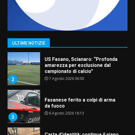
6 Agosto 2026 06:15
7
“I Contestatori: Musica di
Rivoluzione”: nuovo
appuntamento con “Fasano in
Banda”
1
ULTIME NOTIZIE
7 Agosto 2026 06:05
US Fasano, Scianaro: “Profonda
amarezza per esclusione dal
campionato di calcio”
7 Agosto 2026 06:00
2
Fasanese ferito a colpi di arma
da fuoco
6 Agosto 2026 18:13
3
Carta d’identità: continua il piano