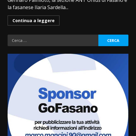
Gennaro Palmiotti, la sezione ANT Onlus di Fasano e
la fasanese Ilaria Sardella...
Continua a leggere
Ricerca
per:
Fasanese ferito a colpi di arma
da fuoco
6 Agosto 2026 18:13
3