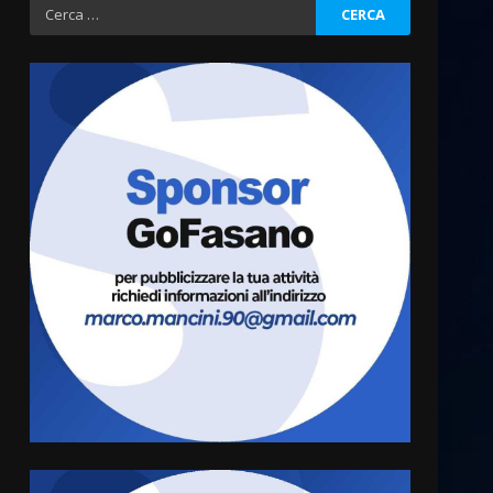
Ricerca
per:
Fasanese ferito a colpi di
arma da fuoco
6 Agosto 2026 18:13
3
Carta d’identità: continua il
piano di aperture
straordinarie del Comune di
Fasano
4
6 Agosto 2026 14:16
Grazia Neglia, coordinatrice
cittadina di Fratelli d’Italia,
pronta a tornare in Consiglio
comunale
5
6 Agosto 2026 08:00