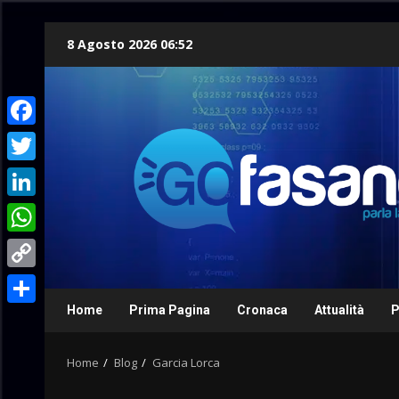
Skip
8 Agosto 2026 06:52
to
content
Facebook
Twitter
LinkedIn
WhatsApp
Copy
Link
Home
Prima Pagina
Cronaca
Attualità
P
Condividi
Home
Blog
Garcia Lorca