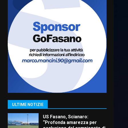
Cura dei beni comuni e
cittadinanza attiva: online
l’avviso per la gestione
condivisa della Villetta di
6
Laureto
6 Agosto 2026 06:20
La magia del Minareto e la
prima assoluta de “L’Albergo
Belvedere. Il rapimento”
6 Agosto 2026 06:15
7
“I Contestatori: Musica di
Rivoluzione”: nuovo
appuntamento con “Fasano in
Banda”
1
ULTIME NOTIZIE
7 Agosto 2026 06:05
US Fasano, Scianaro:
“Profonda amarezza per