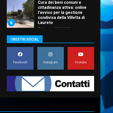
Cura dei beni comuni e
cittadinanza attiva: online
l’avviso per la gestione
condivisa della Villetta di
6
Laureto
6 Agosto 2026 06:20
La magia del Minareto e la
I NOSTRI SOCIAL
prima assoluta de “L’Albergo
Belvedere. Il rapimento”
6 Agosto 2026 06:15
7
Facebook
Instagram
Youtube
“I Contestatori: Musica di
Rivoluzione”: nuovo
appuntamento con “Fasano in
Banda”
1
7 Agosto 2026 06:05
US Fasano, Scianaro:
“Profonda amarezza per
esclusione dal campionato di
calcio”