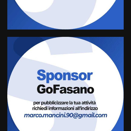
Rivoluzione”: nuovo
appuntamento con “Fasano in
Banda”
4
7 Agosto 2026 06:05
US Fasano, Scianaro: “Profonda
amarezza per esclusione dal
campionato di calcio”
7 Agosto 2026 06:00
5
Fasanese ferito a colpi di arma
da fuoco
6 Agosto 2026 18:13
6
Carta d’identità: continua il piano
di aperture straordinarie del
Comune di Fasano
6 Agosto 2026 14:16
7