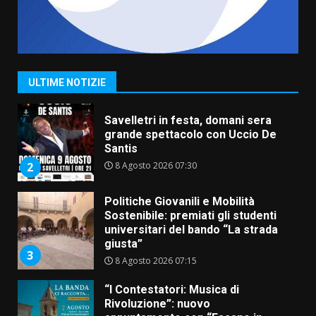
La Banda Città di Fasano apre
ufficialmente la Festa di
Savelletri
8 Agosto 2026 11:00
1
ULTIME NOTIZIE
Savelletri in festa, domani sera
grande spettacolo con Uccio De
Santis
8 Agosto 2026 07:30
2
Politiche Giovanili e Mobilità
Sostenibile: premiati gli studenti
universitari del bando “La strada
giusta”
3
8 Agosto 2026 07:15
“I Contestatori: Musica di
Rivoluzione”: nuovo