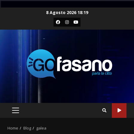
Skip
8 Agosto 2026 18:19
to
Facebook
Instagram
Youtube
content
PRIMARY
MENU
Home
Blog
galea