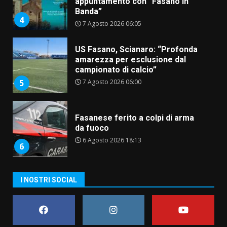
appuntamento con “Fasano in
Banda”
4
7 Agosto 2026 06:05
US Fasano, Scianaro: “Profonda
amarezza per esclusione dal
campionato di calcio”
7 Agosto 2026 06:00
5
Fasanese ferito a colpi di arma
da fuoco
6 Agosto 2026 18:13
6
Carta d’identità: continua il piano
I NOSTRI SOCIAL
di aperture straordinarie del
Comune di Fasano
6 Agosto 2026 14:16
7