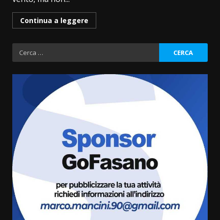
Continua a leggere
Ricerca
per:
Politiche Giovanili e Mobilità
Sostenibile: premiati gli studenti
universitari del bando “La strada
giusta”
3
8 Agosto 2026 07:15
“I Contestatori: Musica di